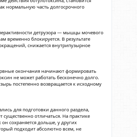
зме действия ботулотоксина, становится
как нормальную часть долгосрочного
гиперактивности детрузора — мышцы мочевого
м временно блокируется. В результате
сокращений, снижается внутрипузырное
нервные окончания начинают формировать
оксин не может работать бесконечно долго.
узырь постепенно возвращается к исходному
лись для подготовки данного раздела,
т существенно отличаться. На практике
он сохраняется дольше, у других
торый подходит абсолютно всем, не