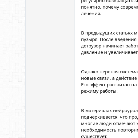
регулярно возвращаться 
понятно, почему соврем
лечения.
В предыдущих статьях м
пузыря. После введения
детрузор начинает рабо
давление и увеличивает
Однако нервная система
новые связи, а действие
Его эффект рассчитан н
режиму работы.
В материалах нейроурол
подчёркивается, что пр
многие люди отмечают х
необходимость повторно
существует.