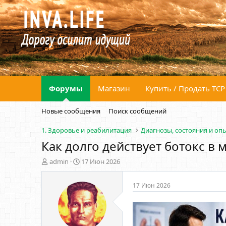
Форумы
Магазин
Купить / Продать ТСР
Новые сообщения
Поиск сообщений
1. Здоровье и реабилитация
Диагнозы, состояния и оп
Как долго действует ботокс в
А
Д
admin
17 Июн 2026
в
а
т
т
17 Июн 2026
о
а
р
н
т
а
е
ч
м
а