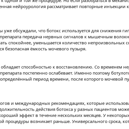
к одной и той же процедуре. Но если разобраться в механи
енная нейроурология рассматривает повторные инъекции 
ы уже обсуждали, что ботокс используется для снижения 
 препарата передача нервных сигналов к мышечным волокна
тать спокойнее, уменьшается количество непроизвольных 
ся безопасная ёмкость мочевого пузыря.
 обладает способностью к восстановлению. Со временем 
 препарата постепенно ослабевает. Именно поэтому ботулот
а определённый период времени, после которого мочевой п
огов и международных рекомендациях, которые использова
одолжительность действия ботокса у разных пациентов може
ороший эффект в течение нескольких месяцев. У некоторых 
й процедуры возникает раньше. Универсального срока, ко