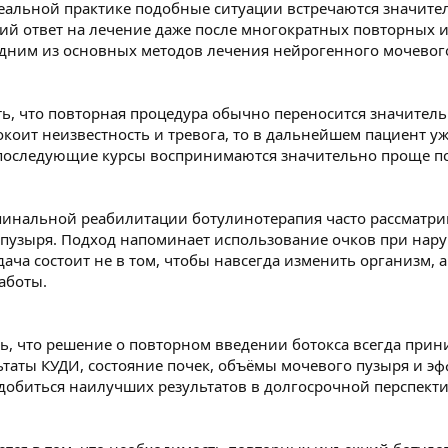
 реальной практике подобные ситуации встречаются значите
й ответ на лечение даже после многократных повторных 
 одним из основных методов лечения нейрогенного мочевого
ь, что повторная процедура обычно переносится значитель
коит неизвестность и тревога, то в дальнейшем пациент уж
 последующие курсы воспринимаются значительно проще п
пинальной реабилитации ботулинотерапия часто рассматрив
пузыря. Подход напоминает использование очков при нар
ача состоит не в том, чтобы навсегда изменить организм, 
аботы.
, что решение о повторном введении ботокса всегда прин
ьтаты КУДИ, состояние почек, объёмы мочевого пузыря и 
 добиться наилучших результатов в долгосрочной перспекти