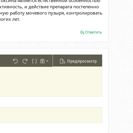
токсина является естественной особенностью
тивность, и действие препарата постепенно
сную работу мочевого пузыря, контролировать
огих лет.
Ответить
Предпросмотр
охранить черновик
лицу
льно...
Отменить
Повторить
Переключить режим работы редактора
Черновики
далить черновик