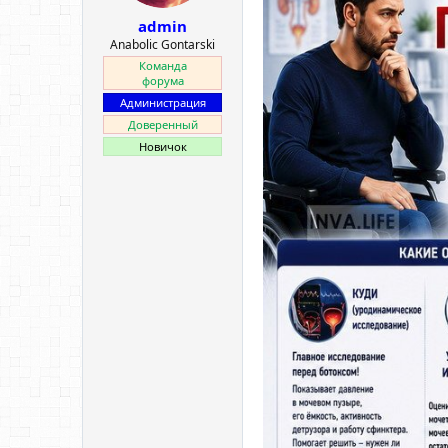
ы
л
admin
а
Anabolic Gontarski
Команда
форума
Администрация
Доверенный
Новичок