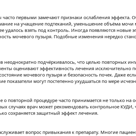
ы часто первыми замечают признаки ослабления эффекта. О
мание на учащение подтеканий, уменьшение объёма мочи 
ее удалось взять под контроль. Иногда появляются новые
ность мочевого пузыря. Подобные изменения нередко станов
в неоднократно подчёркивалось, что целью повторных инъ
енты оценивают эффективность лечения исключительно по
состояние мочевого пузыря и безопасность почек. Даже есл
ие показатели могут постепенно ухудшаться по мере исчезн
 о повторной процедуре часто принимается не только на о
рых случаях врач может рекомендовать контрольное КУДИ,
лько сохраняется защитный эффект лечения.
служивает вопрос привыкания к препарату. Многие пациент