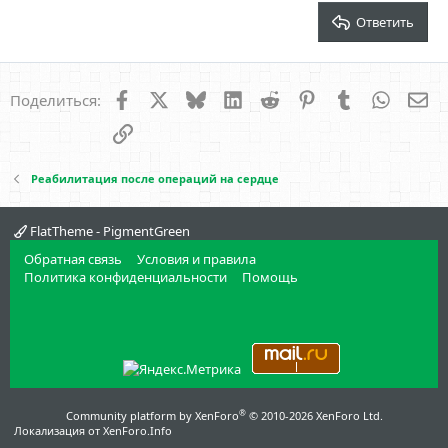
Verdana
Ответить
Facebook
X
Bluesky
LinkedIn
Reddit
Pinterest
Tumblr
WhatsA
Эл
Поделиться:
Ссылка
Реабилитация после операций на сердце
FlatTheme - PigmentGreen
Обратная связь
Условия и правила
Политика конфиденциальности
Помощь
®
Community platform by XenForo
© 2010-2026 XenForo Ltd.
Локализация от
XenForo.Info