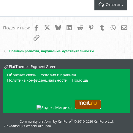
Verdana
Ответить
Facebook
X
Bluesky
LinkedIn
Reddit
Pinterest
Tumblr
WhatsA
Эл
Поделиться:
Ссылка
Полинейропатия, нарушение чувствительности
FlatTheme - PigmentGreen
Обратная связь
Условия и правила
Политика конфиденциальности
Помощь
®
Community platform by XenForo
© 2010-2026 XenForo Ltd.
Локализация от
XenForo.Info