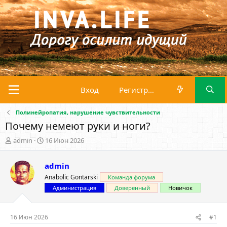
Вход
Регистрация
Полинейропатия, нарушение чувствительности
Почему немеют руки и ноги?
А
Д
admin
16 Июн 2026
в
а
т
т
admin
о
а
р
н
Anabolic Gontarski
Команда форума
т
а
Администрация
Доверенный
Новичок
е
ч
м
а
ы
л
16 Июн 2026
#1
а