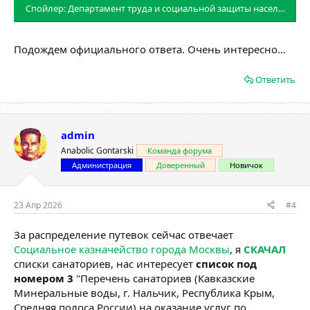
Спойлер:
Департамент труда и социальной защиты населения г
Подождем официального ответа. Очень интересно...
Ответить
admin
Anabolic Gontarski
Команда форума
Администрация
Доверенный
Новичок
23 Апр 2026
#4
За распределение путевок сейчас отвечает
Социальное казначейство города Москвы
, я
СКАЧАЛ
списки санаториев, нас интересует
список под
номером 3
"Перечень санаториев (Кавказские
Минеральные воды, г. Нальчик, Республика Крым,
Средняя полоса России) на оказание услуг по