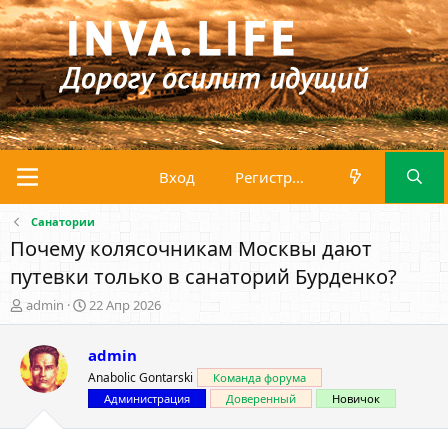
Вход
Регистрация
Санатории
Почему колясочникам Москвы дают
путевки только в санаторий Бурденко?
А
Д
admin
22 Апр 2026
в
а
т
т
admin
о
а
р
н
Anabolic Gontarski
Команда форума
т
а
Администрация
Доверенный
Новичок
е
ч
м
а