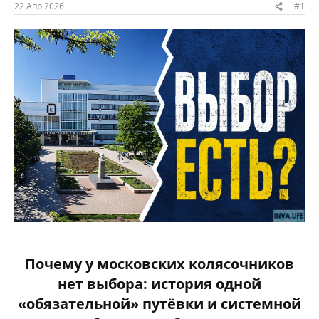
ы
л
22 Апр 2026
#1
а
Почему у московских колясочников
нет выбора: история одной
«обязательной» путёвки и системной