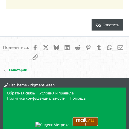
22
Times New Roman
26
Trebuchet MS
Verdana
Ответить
Facebook
X
Bluesky
LinkedIn
Reddit
Pinterest
Tumblr
WhatsA
Эл
Поделиться:
Ссылка
Санатории
FlatTheme - PigmentGreen
Обратная связь
Условия и правила
Политика конфиденциальности
Помощь