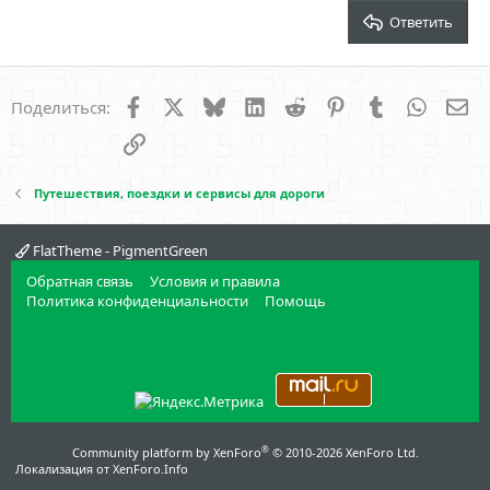
Verdana
Ответить
Facebook
X
Bluesky
LinkedIn
Reddit
Pinterest
Tumblr
WhatsA
Эл
Поделиться:
Ссылка
Путешествия, поездки и сервисы для дороги
FlatTheme - PigmentGreen
Обратная связь
Условия и правила
Политика конфиденциальности
Помощь
®
Community platform by XenForo
© 2010-2026 XenForo Ltd.
Локализация от
XenForo.Info