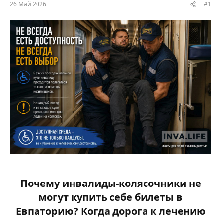
ы
л
26 Май 2026
#1
а
Почему инвалиды-колясочники не
могут купить себе билеты в
Евпаторию? Когда дорога к лечению