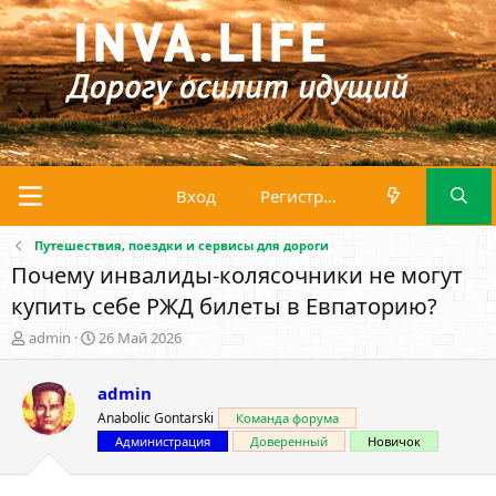
Вход
Регистрация
Путешествия, поездки и сервисы для дороги
Почему инвалиды-колясочники не могут
купить себе РЖД билеты в Евпаторию?
А
Д
admin
26 Май 2026
в
а
т
т
admin
о
а
р
н
Anabolic Gontarski
Команда форума
т
а
Администрация
Доверенный
Новичок
е
ч
м
а