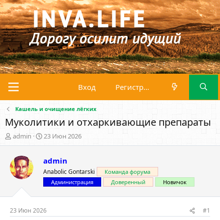
Вход
Регистрация
Кашель и очищение лёгких
Муколитики и отхаркивающие препараты
А
Д
admin
23 Июн 2026
в
а
т
т
admin
о
а
р
н
Anabolic Gontarski
Команда форума
т
а
Администрация
Доверенный
Новичок
е
ч
м
а
ы
л
23 Июн 2026
#1
а