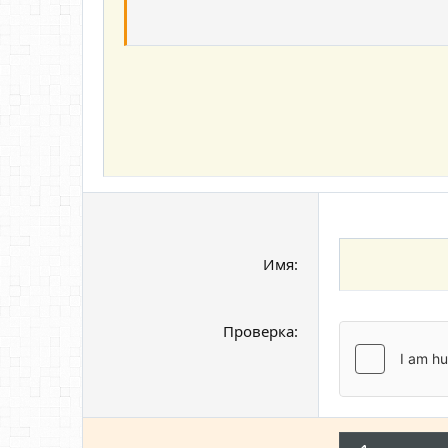
15
Выравнивани
Уменьши
Courier New
Заголовок 3
18
Georgia
22
Tahoma
26
Times New Roman
Trebuchet MS
Verdana
Имя
Проверка