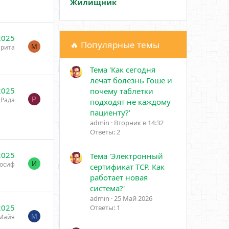
Жилищник
2025
🔥 Популярные темы
М
рита
Тема 'Как сегодня
лечат болезнь Гоше и
2025
почему таблетки
Р
Рада
подходят не каждому
пациенту?'
admin
Вторник в 14:32
Ответы: 2
2025
Тема 'Электронный
И
осиф
сертификат ТСР. Как
работает новая
система?'
admin
25 Май 2026
2025
Ответы: 1
М
Майя