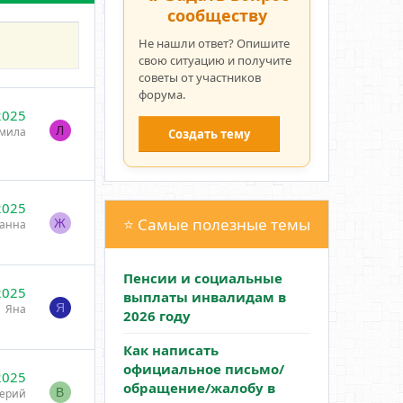
сообществу
Не нашли ответ? Опишите
свою ситуацию и получите
советы от участников
форума.
2025
Л
мила
Создать тему
2025
⭐ Самые полезные темы
Ж
анна
Пенсии и социальные
2025
выплаты инвалидам в
Я
Яна
2026 году
Как написать
официальное письмо/
2025
обращение/жалобу в
В
ерий