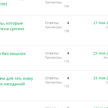
Просмотры
not)
160
мы, которые
Ответы
4
27 Ноя 
Просмотры
А
ужна срочно
138
м без лишних
Ответы
4
25 Ноя 
Просмотры
Ан
175
ём для тех, кому
Ответы
4
25 Ноя 
Просмотры
Е
их ожиданий
132