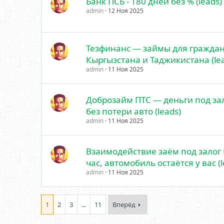
Банк ПСБ - 180 дней без % (leads)
admin
12 Ноя 2025
Тезфинанс — займы для граждан
Кыргызстана и Таджикистана (lea
admin
11 Ноя 2025
Доброзайм ПТС — деньги под за
без потери авто (leads)
admin
11 Ноя 2025
Взаимодействие заём под залог 
час, автомобиль остаётся у вас (l
admin
11 Ноя 2025
1
2
3
...
11
Вперёд