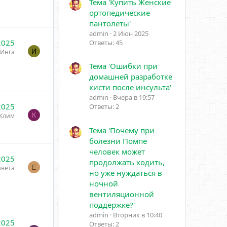
Тема 'Купить Женские
ортопедические
пантолеты'
admin
2 Июн 2025
2025
Ответы: 45
И
Инга
Тема 'Ошибки при
домашней разработке
кисти после инсульта'
admin
Вчера в 19:57
2025
Ответы: 2
К
Клим
Тема 'Почему при
болезни Помпе
человек может
2025
продолжать ходить,
Е
авета
но уже нуждаться в
ночной
вентиляционной
поддержке?'
admin
Вторник в 10:40
2025
Ответы: 2