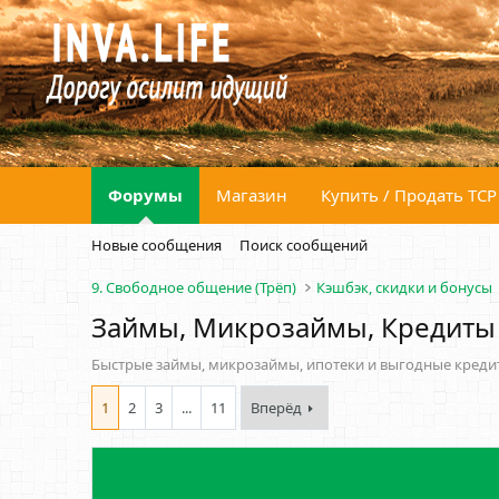
Форумы
Магазин
Купить / Продать ТСР
Новые сообщения
Поиск сообщений
9. Свободное общение (Трёп)
Кэшбэк, скидки и бонусы
Займы, Микрозаймы, Кредиты
Быстрые займы, микрозаймы, ипотеки и выгодные креди
1
2
3
...
11
Вперёд