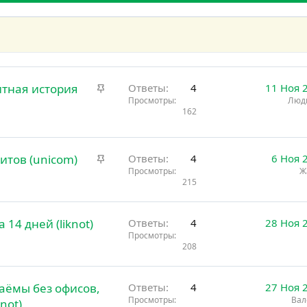
З
тная история
Ответы
4
11 Ноя 
а
Просмотры
Люд
162
к
р
е
З
итов (unicom)
Ответы
4
6 Ноя 
п
а
Просмотры
Ж
л
215
к
е
р
н
е
о
14 дней (liknot)
Ответы
4
28 Ноя 
п
Просмотры
л
208
е
н
аёмы без офисов,
о
Ответы
4
27 Ноя 
Просмотры
Вал
not)