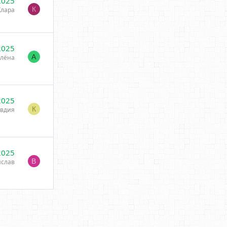
2025
К
Клара
2025
А
лёна
2025
К
вдия
2025
В
ислав