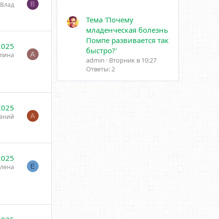
В
Влад
Тема 'Почему
младенческая болезнь
Помпе развивается так
2025
быстро?'
А
лина
admin
Вторник в 10:27
Ответы: 2
2025
А
аний
2025
Е
лена