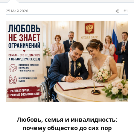
м
а
ы
л
25 Май 2026
#1
а
Любовь, семья и инвалидность:
почему общество до сих пор