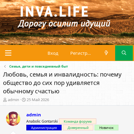
Вход
Регистрация
Семья, дети и повседневный быт
Любовь, семья и инвалидность: почему
общество до сих пор удивляется
обычному счастью
А
Д
admin
25 Май 2026
в
а
т
т
admin
о
а
р
н
Anabolic Gontarski
Команда форума
т
а
Администрация
Доверенный
Новичок
е
ч