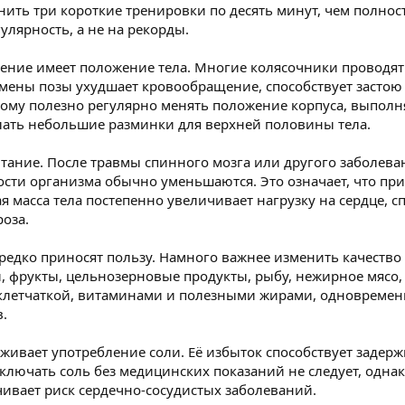
нить три короткие тренировки по десять минут, чем полнос
улярность, а не на рекорды.
ение имеет положение тела. Многие колясочники проводят 
смены позы ухудшает кровообращение, способствует застою
этому полезно регулярно менять положение корпуса, выполн
елать небольшие разминки для верхней половины тела.
тание. После травмы спинного мозга или другого заболев
ости организма обычно уменьшаются. Это означает, что п
масса тела постепенно увеличивает нагрузку на сердце, сп
оза.
 редко приносят пользу. Намного важнее изменить качеств
 фрукты, цельнозерновые продукты, рыбу, нежирное мясо, 
 клетчаткой, витаминами и полезными жирами, одновреме
.
живает употребление соли. Её избыток способствует заде
ключать соль без медицинских показаний не следует, одна
ивает риск сердечно-сосудистых заболеваний.