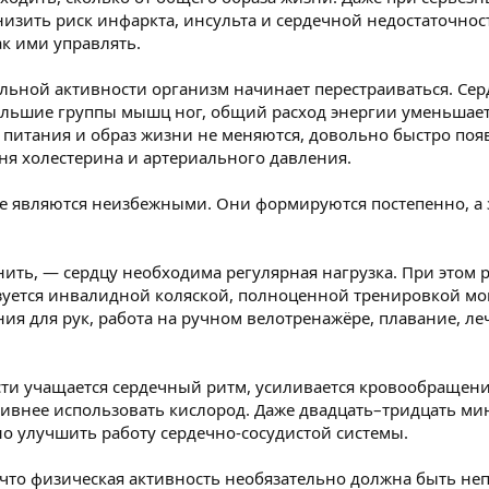
низить риск инфаркта, инсульта и сердечной недостаточнос
ак ими управлять.
льной активности организм начинает перестраиваться. Се
льшие группы мышц ног, общий расход энергии уменьшаетс
 питания и образ жизни не меняются, довольно быстро по
ня холестерина и артериального давления.
е являются неизбежными. Они формируются постепенно, а 
нить, — сердцу необходима регулярная нагрузка. При этом р
зуется инвалидной коляской, полноценной тренировкой мо
я для рук, работа на ручном велотренажёре, плавание, ле
сти учащается сердечный ритм, усиливается кровообращение
ивнее использовать кислород. Даже двадцать–тридцать мин
о улучшить работу сердечно-сосудистой системы.
что физическая активность необязательно должна быть непр