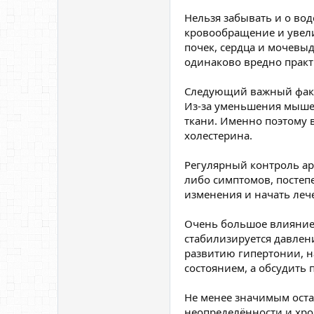
Нельзя забывать и о вод
кровообращение и увели
почек, сердца и мочевы
одинаково вредно практ
Следующий важный факто
Из-за уменьшения мыше
ткани. Именно поэтому в
холестерина.
Регулярный контроль ар
либо симптомов, постеп
изменения и начать леч
Очень большое влияние 
стабилизируется давлен
развитию гипертонии, н
состоянием, а обсудить 
Не менее значимым оста
неопределённости и хро