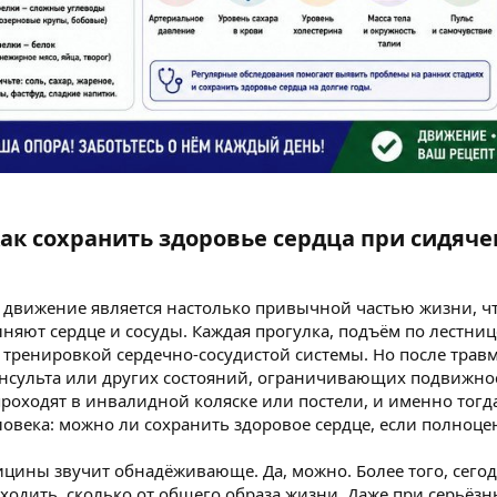
ак сохранить здоровье сердца при сидяче
движение является настолько привычной частью жизни, ч
няют сердце и сосуды. Каждая прогулка, подъём по лестниц
й тренировкой сердечно-сосудистой системы. Но после трав
инсульта или других состояний, ограничивающих подвижнос
проходят в инвалидной коляске или постели, и именно тогд
ловека: можно ли сохранить здоровое сердце, если полноц
ины звучит обнадёживающе. Да, можно. Более того, сегодн
 ходить, сколько от общего образа жизни. Даже при серьё