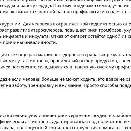
сосуды и работу сердца. Поэтому поддержка семьи, участие
тия оказываются важной частью профилактики сердечно-со
 о курении. Для человека с ограниченной подвижностью он
ряет развитие атеросклероза, повышает риск тромбозов, ух
 инфаркта и инсульта. Отказ от сигарет остаётся одной из
 и причины инвалидности.
ия всё чаще рассматривает здоровье сердца как результа
ых минут активности, правильный выбор продуктов, свое
вычек постепенно складываются в надёжную систему профи
даже если человек больше не может ходить, это вовсе не оз
ет на заботу, тренировку и внимание. Просто способы подд
йствительно увеличивает риск сердечно-сосудистых заболе
физическая активность, адаптированная под возможности ч
 сахара, полноценный сон и отказ от курения помогают со