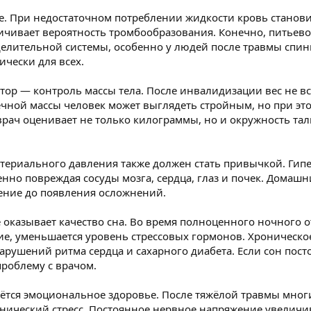
е. При недостаточном потреблении жидкости кровь становит
чивает вероятность тромбообразования. Конечно, питьево
делительной системы, особенно у людей после травмы спин
ически для всех.
р — контроль массы тела. После инвалидизации вес не все
чной массы человек может выглядеть стройным, но при э
рач оценивает не только килограммы, но и окружность талии
териального давления также должен стать привычкой. Гипе
енно повреждая сосуды мозга, сердца, глаз и почек. Домаш
ение до появления осложнений.
оказывает качество сна. Во время полноценного ночного от
ие, уменьшается уровень стрессовых гормонов. Хроническое
арушений ритма сердца и сахарного диабета. Если сон пост
проблему с врачом.
ётся эмоциональное здоровье. После тяжёлой травмы многие
нический стресс. Постоянное нервное напряжение увеличив