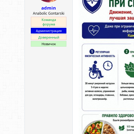
ы
л
admin
а
Anabolic Gontarski
Команда
форума
Администрация
Доверенный
Новичок