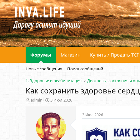
Форумы
Магазин
Купить / Продать ТСР
Новые сообщения
Поиск сообщений
1. Здоровье и реабилитация
Диагнозы, состояния и оп
Как сохранить здоровье сердц
А
Д
admin
3 Июл 2026
в
а
т
т
3 Июл 2026
о
а
р
н
т
а
е
ч
м
а