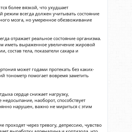
ся более вязкой, что ухудшает
й режим всегда должен учитывать состояние
ного мозга, но умеренное обезвоживание
гда отражает реальное состояние организма.
том иметь выраженное увеличение жировой
, состав тела, показатели сахара и
ртония может годами протекать без каких-
ний тонометр помогает вовремя заметить
дыха сердце снижает нагрузку,
 недосыпание, наоборот, способствует
оянно нарушен, важно не мириться с этим
 проходят через тревогу, депрессию, чувство
ает выработку адреналина и кортизола, что