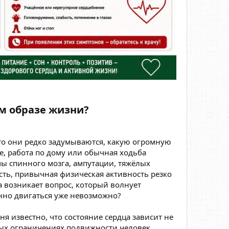
м образе жизни?​
то они редко задумываются, какую огромную
е, работа по дому или обычная ходьба
мы спинного мозга, ампутации, тяжёлых
ть, привычная физическая активность резко
а возникает вопрос, который волнует
енно двигаться уже невозможно?
я известно, что состояние сердца зависит не
зных ограничениях подвижности человек