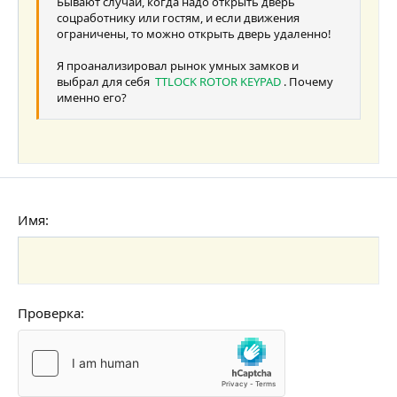
Выравнивание текста
Уменьшить отступ
Бывают случаи, когда надо открыть дверь
Заголовок 3
соцработнику или гостям, и если движения
18
Tahoma
ограничены, то можно открыть дверь удаленно!
22
Times New Roman
Я проанализировал рынок умных замков и
26
Trebuchet MS
выбрал для себя
TTLOCK ROTOR KEYPAD
. Почему
именно его?
Verdana
Имя
Проверка