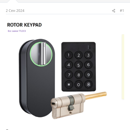
м
а
ы
л
2 Сен 2024
#1
а