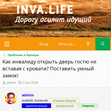
Вход
Регистрация
Проблемы и барьеры
Как инвалиду открыть дверь гостю не
вставая с кровати? Поставить умный
замок!
А
Д
admin
2 Сен 2024
в
а
т
т
admin
о
а
р
н
Anabolic Gontarski
Команда форума
т
а
Администрация
Доверенный
Новичок
е
ч