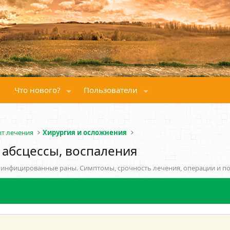
Что нового?
Пользователи
ыт лечения
Хирургия и осложнения
 абсцессы, воспаления
 инфицированные раны. Симптомы, срочность лечения, операции и по