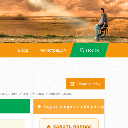
Вход
Регистрация
Поиск
Создать тему
следствия. Личный опыт колясочников.
Задать вопрос сообществу
Фильтры
🔥 Задать вопрос