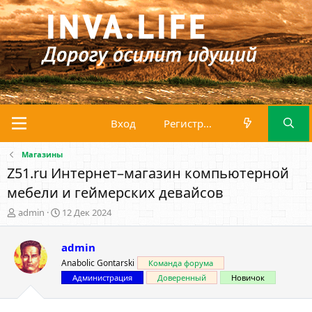
Вход
Регистрация
Магазины
Z51.ru Интернет–магазин компьютерной
мебели и геймерских девайсов
А
Д
admin
12 Дек 2024
в
а
т
т
admin
о
а
р
н
Anabolic Gontarski
Команда форума
т
а
Администрация
Доверенный
Новичок
е
ч
м
а