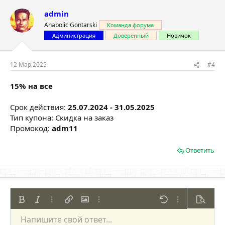
admin
Anabolic Gontarski
Команда форума
Администрация
Доверенный
Новичок
12 Мар 2025
#4
15% на все
Срок действия:
25.07.2024 - 31.05.2025
Тип купона: Скидка на заказ
Промокод:
adm11
Ответить
Жирный
Курсив
Дополнительно...
Вставить ссылку
Вставить изображение
Дополнительно...
Отменить
Дополнительно
Предпр
Напишите свой ответ...
По левому краю
9
Сохранить черновик
Нумерованный список
Обычный
Arial
Размер шрифта
Смайлы
Повторить
Цитата
Переключить режим работы редактора
Цвет текста
Медиа
Удалить форматирование
Шрифт
Вставить таблицу
Черновики
Список
Вставить горизонтальную линию
Выравнивание
Спойлер
Формат параграфа
Код
Зачёркнутый
Подчёркнутый
Однострочный 
Одностроч