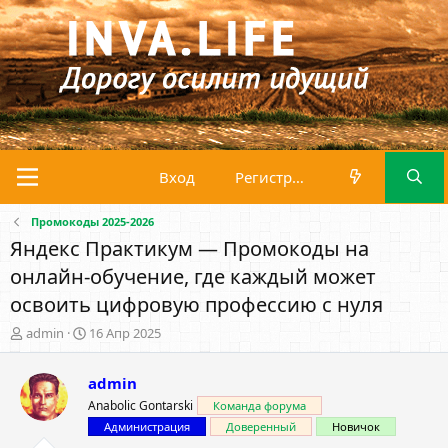
Вход
Регистрация
Промокоды 2025-2026
Яндекс Практикум — Промокоды на
онлайн-обучение, где каждый может
освоить цифровую профессию с нуля
А
Д
admin
16 Апр 2025
в
а
т
т
admin
о
а
р
н
Anabolic Gontarski
Команда форума
т
а
Администрация
Доверенный
Новичок
е
ч