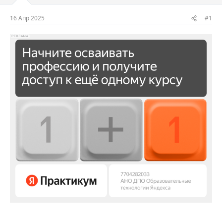
м
а
ы
л
16 Апр 2025
#1
а