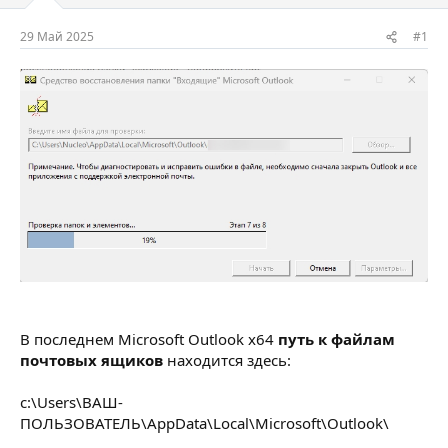
м
а
ы
л
29 Май 2025
#1
а
В последнем Microsoft Outlook x64
путь к файлам
почтовых ящиков
находится здесь:
c:\Users\ВАШ-
ПОЛЬЗОВАТЕЛЬ\AppData\Local\Microsoft\Outlook\