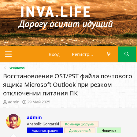
Вход
Регистрация
Windows
Восстановление OST/PST файла почтового
ящика Microsoft Outlook при резком
отключении питания ПК
А
Д
admin
29 Май 2025
в
а
т
т
admin
о
а
р
н
Anabolic Gontarski
Команда форума
т
а
Администрация
Доверенный
Новичок
е
ч