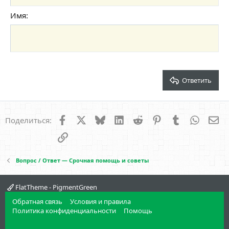
Заголовок 2
15
Georgia
Выравнивание текста
Имя
Уменьшить отступ
Заголовок 3
18
Tahoma
22
Times New Roman
26
Trebuchet MS
Verdana
Ответить
Facebook
X
Bluesky
LinkedIn
Reddit
Pinterest
Tumblr
WhatsA
Эл
Поделиться:
Ссылка
Вопрос / Ответ — Срочная помощь и советы
FlatTheme - PigmentGreen
Обратная связь
Условия и правила
Политика конфиденциальности
Помощь