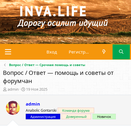
Вход
Регистрация
Вопрос / Ответ — Срочная помощь и советы
Вопрос / Ответ — помощь и советы от
форумчан
А
Д
admin
19 Ноя 2025
в
а
т
т
admin
о
а
р
н
Anabolic Gontarski
Команда форума
т
а
Администрация
Доверенный
Новичок
е
ч
м
а