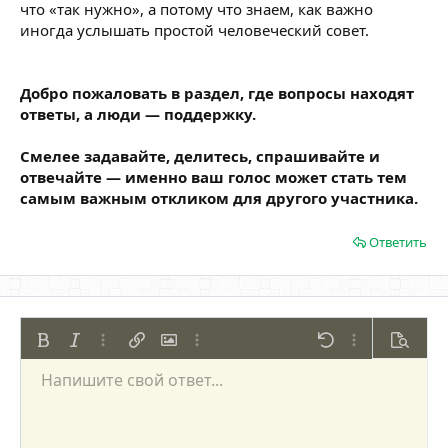
что «так нужно», а потому что знаем, как важно
иногда услышать простой человеческий совет.
Добро пожаловать в раздел, где вопросы находят
ответы, а люди — поддержку.
Смелее задавайте, делитесь, спрашивайте и
отвечайте — именно ваш голос может стать тем
самым важным откликом для другого участника.
Ответить
Жирный
Курсив
Дополнительно...
Вставить ссылку
Вставить изображение
Дополнительно...
Отменить
Дополнительно
Предпр
Напишите свой ответ...
По левому краю
9
Сохранить черновик
Нумерованный список
Обычный
Arial
Размер шрифта
Смайлы
Повторить
Цитата
Переключить режим работы редактора
Цвет текста
Медиа
Удалить форматирование
Шрифт
Вставить таблицу
Черновики
Список
Вставить горизонтальную линию
Выравнивание
Спойлер
Формат параграфа
Код
Зачёркнутый
Подчёркнутый
Однострочный 
Одностроч
10
Удалить черновик
По центру
Book Antiqua
Маркированный список
Заголовок 1
12
Courier New
По правому краю
Увеличить отступ