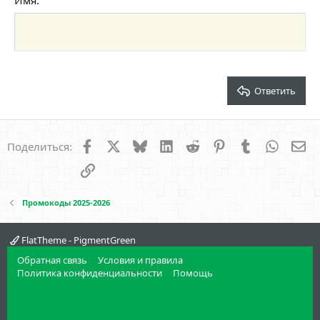
Уменьшить отступ
Заголовок 3
18
Tahoma
22
Times New Roman
26
Trebuchet MS
Verdana
Ответить
Facebook
X
Bluesky
LinkedIn
Reddit
Pinterest
Tumblr
WhatsA
Эл
Поделиться:
Ссылка
Промокоды 2025-2026
FlatTheme - PigmentGreen
Обратная связь
Условия и правила
Политика конфиденциальности
Помощь