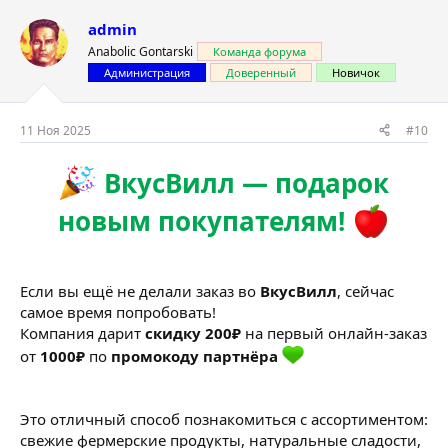
admin
Anabolic Gontarski
Команда форума
Администрация
Доверенный
Новичок
11 Ноя 2025
#10
ВкусВилл — подарок
новым покупателям!
Если вы ещё не делали заказ во
ВкусВилл
, сейчас
самое время попробовать!
Компания дарит
скидку 200₽
на первый онлайн-заказ
от
1000₽
по
промокоду партнёра
Это отличный способ познакомиться с ассортиментом:
свежие фермерские продукты, натуральные сладости,