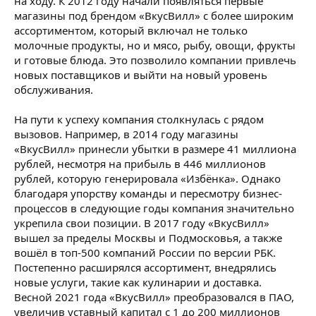
на ходу. К 2012 году начали появляться первые
магазины под брендом «ВкусВилл» с более широким
ассортиментом, который включал не только
молочные продукты, но и мясо, рыбу, овощи, фрукты
и готовые блюда. Это позволило компании привлечь
новых поставщиков и выйти на новый уровень
обслуживания.
На пути к успеху компания столкнулась с рядом
вызовов. Например, в 2014 году магазины
«ВкусВилл» принесли убытки в размере 41 миллиона
рублей, несмотря на прибыль в 446 миллионов
рублей, которую генерировала «Избёнка». Однако
благодаря упорству команды и пересмотру бизнес-
процессов в следующие годы компания значительно
укрепила свои позиции. В 2017 году «ВкусВилл»
вышел за пределы Москвы и Подмосковья, а также
вошёл в топ-500 компаний России по версии РБК.
Постепенно расширялся ассортимент, внедрялись
новые услуги, такие как кулинарии и доставка.
Весной 2021 года «ВкусВилл» преобразовался в ПАО,
увеличив уставный капитал с 1 до 200 миллионов