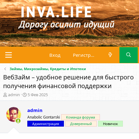
Вход
Регистрация
Займы, Микрозаймы, Кредиты и Ипотеки
ВебЗайм – удобное решение для быстрого
получения финансовой поддержки
А
Д
admin
5 Фев 2025
в
а
т
т
admin
о
а
р
н
Anabolic Gontarski
Команда форума
т
а
Администрация
Доверенный
Новичок
е
ч
м
а