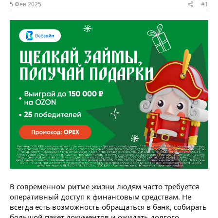
ы
л
5 Фев 2025
#1
а
В современном ритме жизни людям часто требуется
оперативный доступ к финансовым средствам. Не
всегда есть возможность обращаться в банк, собирать
большой пакет документов и ожидать долгого