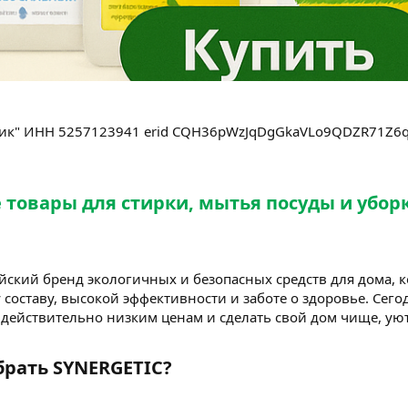
тик" ИНН 5257123941 erid CQH36pWzJqDgGkaVLo9QDZR71Z
товары для стирки, мытья посуды и убор
йский бренд экологичных и безопасных средств для дома, 
составу, высокой эффективности и заботе о здоровье. Сего
действительно низким ценам и сделать свой дом чище, уют
рать SYNERGETIC?​