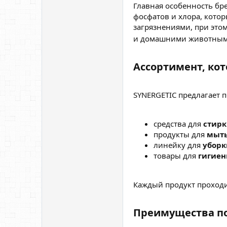
Главная особенность бр
фосфатов и хлора, кото
загрязнениями, при это
и домашними животны
Ассортимент, кот
SYNERGETIC предлагает п
средства для
стир
продукты для
мыть
линейку для
уборк
товары для
гигие
Каждый продукт проходи
Преимущества по