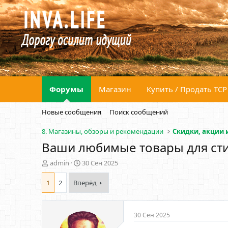
Форумы
Магазин
Купить / Продать ТСР
Новые сообщения
Поиск сообщений
8. Магазины, обзоры и рекомендации
Скидки, акции 
Ваши любимые товары для сти
А
Д
admin
30 Сен 2025
в
а
т
т
1
2
Вперёд
о
а
р
н
т
а
30 Сен 2025
е
ч
м
а