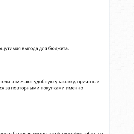
и ощутимая выгода для бюджета.
атели отмечают удобную упаковку, приятные
ся за повторными покупками именно
просто бытовая химия, это философия заботы о