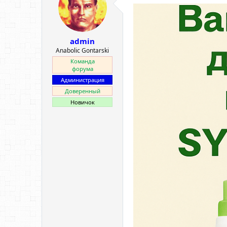
ы
л
а
admin
Anabolic Gontarski
Команда
форума
Администрация
Доверенный
Новичок