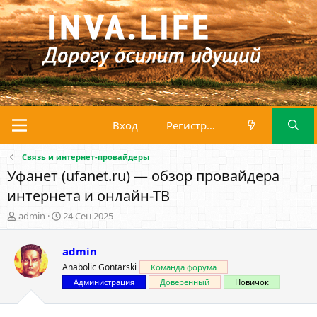
Вход
Регистрация
Связь и интернет-провайдеры
Уфанет (ufanet.ru) — обзор провайдера
интернета и онлайн-ТВ
А
Д
admin
24 Сен 2025
в
а
т
т
admin
о
а
р
н
Anabolic Gontarski
Команда форума
т
а
Администрация
Доверенный
Новичок
е
ч
м
а