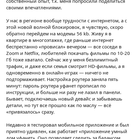
собственный опыт, т.к. меня попросили поделиться
своими впечатлениями.
У нас в регионе вообще трудности с интернетом, а с
этой новой волной блокировок, я чувствую, скоро
обратно перейдем на модемы 56 kb. Живу я в
квартире в многоэтажке, где раньше интернет
беспрестанно «провисал» вечером — все соседи в
Zoom и Netflix, любителей покачать фильмы по 10-20
Гб тоже хватало. Сейчас же у меня безлимитный
трафик, и даже если семья смотрит HD-фильмы, а я
одновременно в онлайн-играх — ничего не
подтормаживает. Настройка роутера заняла пять
минут: пароль роутера уфанет прописал по
инструкции, и больше ни разу не лазил в панели.
Бывает, подключаешь новый девайс и забываешь
детали, но тут все прошло как по маслу — всё
«привязалось» сразу.
Недавно я тестировал мобильное приложение и был
приятно удивлен, как работает «приложение умный
дом уфанет». Оно позволяет следить за балансом,