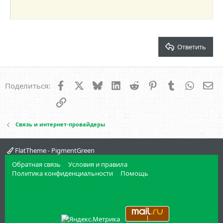
22
Times New Roman
26
Trebuchet MS
Verdana
Ответить
Facebook
X
Bluesky
LinkedIn
Reddit
Pinterest
Tumblr
WhatsA
Эл
Поделиться:
Ссылка
Связь и интернет-провайдеры
FlatTheme - PigmentGreen
Обратная связь
Условия и правила
Политика конфиденциальности
Помощь