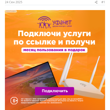
ы
л
24 Сен 2025
#1
а