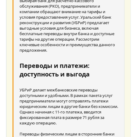
Выравнивание текста
Уменьшить отступ
Выбирая банк для расчетно-кассового
Заголовок 3
обслуживания (РКО), предприниматели и
18
Tahoma
компании обращают внимание на тарифы и
22
условия предоставления услуг. Уральский банк
Times New Roman
реконструкции и развития (УБРиР) предлагает
26
Trebuchet MS
выгодные условия для бизнеса, включая
бесплатные переводы внутри банка и доступные
Verdana
тарифы на другие операции. Рассмотрим
ключевые особенности и преимущества данного
предложения.
Переводы и платежи:
доступность и выгода
УБРиР делает межбанковские переводы
доступными и удобными. В рамках пакета услуг
предприниматели могут отправлять платежи
юридическим лицам в другие банки без комиссии.
Однако начиная с 11-го платежа, вводится
фиксированная плата в размере 71 рубля за
каждую операцию.
Переводы физическим лицам в сторонние банки