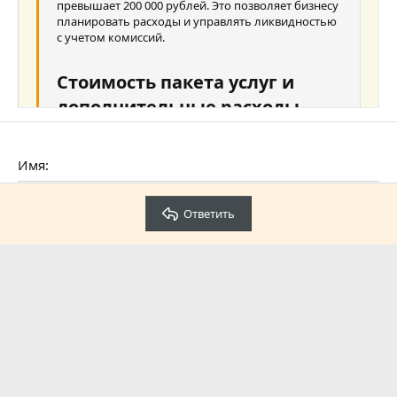
превышает 200 000 рублей. Это позволяет бизнесу
планировать расходы и управлять ликвидностью
с учетом комиссий.
Стоимость пакета услуг и
дополнительные расходы
Для получения всех перечисленных преимуществ
компании могут подключить пакет услуг,
Имя
стоимость которого составляет 790 рублей в
месяц. В случае превышения установленного
лимита расходов на банковские операции,
Ответить
предусмотрена дополнительная плата в размере
810 рублей. Это дает возможность бизнесу гибко
регулировать свои потребности в банковском
Проверка
обслуживании и выбирать наиболее удобный для
себя тариф.
Преимущества РКО в УБРиР
Преимущества расчетно-кассового обслуживания
в УБРиР заключаются в сбалансированности
тарифов и прозрачности условий. Среди