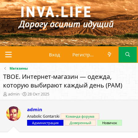
Вход
Регистрация
Магазины
ТВОЕ. Интернет-магазин — одежда,
которую выбирают каждый день (PAM)
А
Д
admin
28 Окт 2025
в
а
т
т
admin
о
а
р
н
Anabolic Gontarski
Команда форума
т
а
Администрация
Доверенный
Новичок
е
ч
м
а