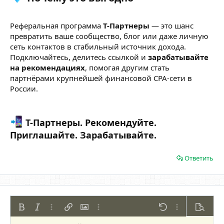
Реферальная программа
Т-Партнеры
— это шанс
превратить ваше сообщество, блог или даже личную
сеть контактов в стабильный источник дохода.
Подключайтесь, делитесь ссылкой и
зарабатывайте
на рекомендациях
, помогая другим стать
партнёрами крупнейшей финансовой CPA-сети в
России.
Т-Партнеры. Рекомендуйте.
Приглашайте. Зарабатывайте.
Ответить
Жирный
Курсив
Дополнительно...
Вставить ссылку
Вставить изображение
Дополнительно...
Отменить
Дополнительно
Предпр