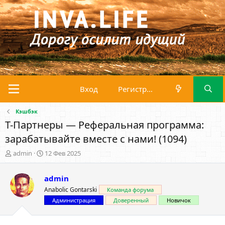
Вход
Регистрация
Кэшбэк
Т-Партнеры — Реферальная программа:
зарабатывайте вместе с нами! (1094)
А
Д
admin
12 Фев 2025
в
а
т
т
admin
о
а
р
н
Anabolic Gontarski
Команда форума
т
а
Администрация
Доверенный
Новичок
е
ч
м
а