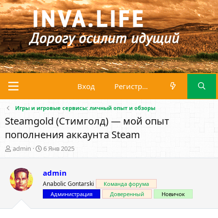
Вход
Регистрация
Игры и игровые сервисы: личный опыт и обзоры
Steamgold (Стимголд) — мой опыт
пополнения аккаунта Steam
А
Д
admin
6 Янв 2025
в
а
т
т
admin
о
а
р
н
Anabolic Gontarski
Команда форума
т
а
Администрация
Доверенный
Новичок
е
ч
м
а