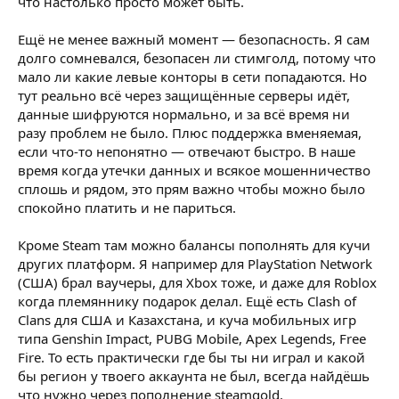
что настолько просто может быть.
Ещё не менее важный момент — безопасность. Я сам
долго сомневался, безопасен ли стимголд, потому что
мало ли какие левые конторы в сети попадаются. Но
тут реально всё через защищённые серверы идёт,
данные шифруются нормально, и за всё время ни
разу проблем не было. Плюс поддержка вменяемая,
если что-то непонятно — отвечают быстро. В наше
время когда утечки данных и всякое мошенничество
сплошь и рядом, это прям важно чтобы можно было
спокойно платить и не париться.
Кроме Steam там можно балансы пополнять для кучи
других платформ. Я например для PlayStation Network
(США) брал ваучеры, для Xbox тоже, и даже для Roblox
когда племяннику подарок делал. Ещё есть Clash of
Clans для США и Казахстана, и куча мобильных игр
типа Genshin Impact, PUBG Mobile, Apex Legends, Free
Fire. То есть практически где бы ты ни играл и какой
бы регион у твоего аккаунта не был, всегда найдёшь
что нужно через пополнение steamgold.