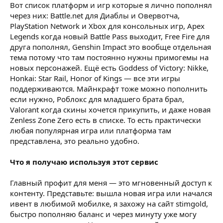
Вот список платформ и игр которые я лично пополнял
через них: Battle.net для Диаблы и Овервотча,
PlayStation Network и Xbox для консольных игр, Apex
Legends когда новый Battle Pass выходит, Free Fire для
друга пополнял, Genshin Impact это вообще отдельная
тема потому что там постоянно нужны примогемы на
новых персонажей. Ещё есть Goddess of Victory: Nikke,
Honkai: Star Rail, Honor of Kings — все эти игры
поддерживаются. Майнкрафт тоже можно пополнить
если нужно, Роблокс для младшего брата брал,
Valorant когда скины хочется прикупить, и даже новая
Zenless Zone Zero есть в списке. То есть практически
любая популярная игра или платформа там
представлена, это реально удобно.
Что я получаю используя этот сервис
Главный профит для меня — это мгновенный доступ к
контенту. Представьте: вышла новая игра или начался
ивент в любимой мобилке, я захожу на сайт stimgold,
быстро пополняю баланс и через минуту уже могу