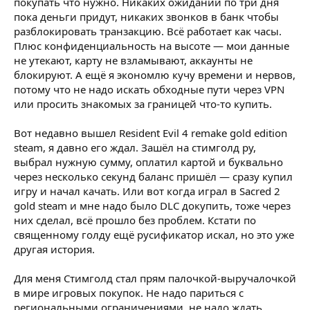
покупать что нужно. Никаких ожиданий по три дня
пока деньги придут, никаких звонков в банк чтобы
разблокировать транзакцию. Всё работает как часы.
Плюс конфиденциальность на высоте — мои данные
не утекают, карту не взламывают, аккаунты не
блокируют. А ещё я экономлю кучу времени и нервов,
потому что не надо искать обходные пути через VPN
или просить знакомых за границей что-то купить.
Вот недавно вышел Resident Evil 4 remake gold edition
steam, я давно его ждал. Зашёл на стимголд ру,
выбрал нужную сумму, оплатил картой и буквально
через несколько секунд баланс пришёл — сразу купил
игру и начал качать. Или вот когда играл в Sacred 2
gold steam и мне надо было DLC докупить, тоже через
них сделал, всё прошло без проблем. Кстати по
священному голду ещё русификатор искал, но это уже
другая история.
Для меня Стимголд стал прям палочкой-выручалочкой
в мире игровых покупок. Не надо париться с
региональными ограничениями, не надо ждать