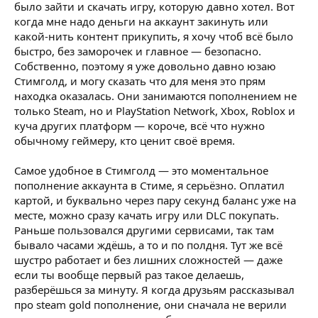
было зайти и скачать игру, которую давно хотел. Вот
когда мне надо деньги на аккаунт закинуть или
какой-нить контент прикупить, я хочу чтоб всё было
быстро, без заморочек и главное — безопасно.
Собственно, поэтому я уже довольно давно юзаю
Стимголд, и могу сказать что для меня это прям
находка оказалась. Они занимаются пополнением не
только Steam, но и PlayStation Network, Xbox, Roblox и
куча других платформ — короче, всё что нужно
обычному геймеру, кто ценит своё время.
Самое удобное в Стимголд — это моментальное
пополнение аккаунта в Стиме, я серьёзно. Оплатил
картой, и буквально через пару секунд баланс уже на
месте, можно сразу качать игру или DLC покупать.
Раньше пользовался другими сервисами, так там
бывало часами ждёшь, а то и по полдня. Тут же всё
шустро работает и без лишних сложностей — даже
если ты вообще первый раз такое делаешь,
разберёшься за минуту. Я когда друзьям рассказывал
про steam gold пополнение, они сначала не верили