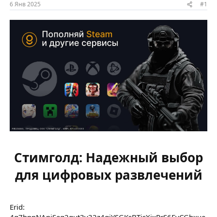
ы
л
6 Янв 2025
#1
а
Стимголд: Надежный выбор
для цифровых развлечений
Erid:
4q7hppNAnjSeq2qut3v32z4qiYSGKsBTisXixRrS6EyCGhxue