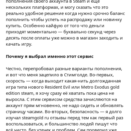
пополнения своего аккаунта в Steam и ещё
нескольких платформах, и могу сказать что это
реально удобное решение когда нужно срочно баланс
пополнить чтобы успеть на распродажу или новинку
купить. Особенно кайфую от того что деньги
приходят моментально — буквально секунд через
десять после оплаты уже можно в магазин заходить и
качать игру.
Почему я выбрал именно этот сервис
Честно, перепробовал разные варианты пополнения,
и вот что меня зацепило в Стимголде. Во-первых,
скорость — когда выходит какая-нить долгожданная
игра типа нового Resident Evil или Metro Exodus gold
edition steam, я хочу сразу её хватать пока цена не
выросла. С этим сервисом средства зачисляются на
аккаунт прям мгновенно, не надо сидеть и обновлять
страницу часами. Во-вторых, безопасность — я долго
изучал steamgold ru отзывы перед тем как первый раз
воспользоваться, и большинство людей пишут что
всё чисто, без утечек и проблем. Сам проверил уже