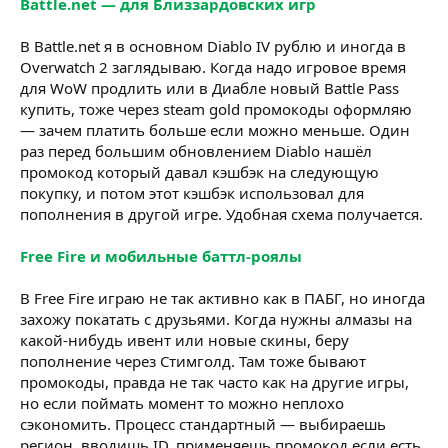
Battle.net — для Близзардовских игр
В Battle.net я в основном Diablo IV рублю и иногда в
Overwatch 2 заглядываю. Когда надо игровое время
для WoW продлить или в Диабле новый Battle Pass
купить, тоже через steam gold промокоды оформляю
— зачем платить больше если можно меньше. Один
раз перед большим обновлением Diablo нашёл
промокод который давал кэшбэк на следующую
покупку, и потом этот кэшбэк использовал для
пополнения в другой игре. Удобная схема получается.
Free Fire и мобильные баттл-роялы
В Free Fire играю не так активно как в ПАБГ, но иногда
захожу покатать с друзьями. Когда нужны алмазы на
какой-нибудь ивент или новые скины, беру
пополнение через Стимголд. Там тоже бывают
промокоды, правда не так часто как на другие игры,
но если поймать момент то можно неплохо
сэкономить. Процесс стандартный — выбираешь
регион, вводишь ID, применяешь промокод если есть,