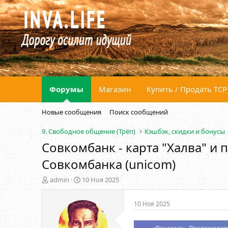
Форумы
Магазин
Купить / Продать ТСР
Новые сообщения
Поиск сообщений
9. Свободное общение (Трёп)
Кэшбэк, скидки и бонусы
Совкомбанк - карта "Халва" и
Совкомбанка (unicom)
А
Д
admin
10 Ноя 2025
в
а
т
т
10 Ноя 2025
о
а
р
н
т
а