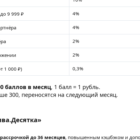
4%
до 9 999 ₽
4%
артнёра
2%
ёра
2%
ожении
0,3%
т 1 000 ₽)
00 баллов в месяц
, 1 балл = 1 рубль.
ше 300, переносятся на следующий месяц.
ва.Десятка»​
рассрочкой до 36 месяцев
, повышенным кэшбэком и доп