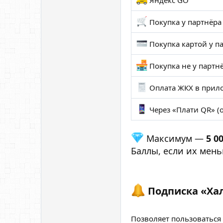
Яндекс GO
Покупка у партнёра 
Покупка картой у п
Покупка не у партн
Оплата ЖКХ в прил
Через «Плати QR» (о
Максимум —
5 0
Баллы, если их мень
Подписка «Хал
Позволяет пользоваться