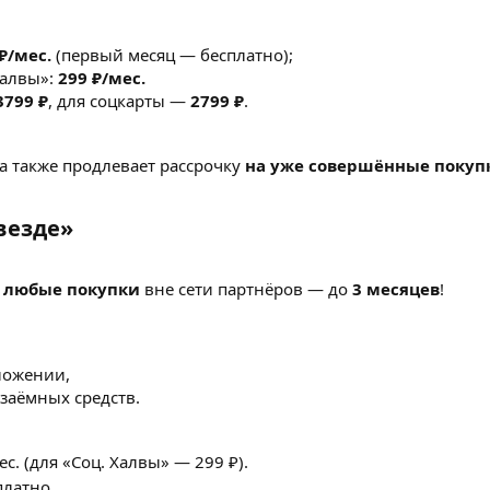
₽/мес.
(первый месяц — бесплатно);
Халвы»:
299 ₽/мес.
3799 ₽
, для соцкарты —
2799 ₽
.
а также продлевает рассрочку
на уже совершённые покуп
везде»​
 любые покупки
вне сети партнёров — до
3 месяцев
!
ложении,
заёмных средств.
с. (для «Соц. Халвы» — 299 ₽).
латно.