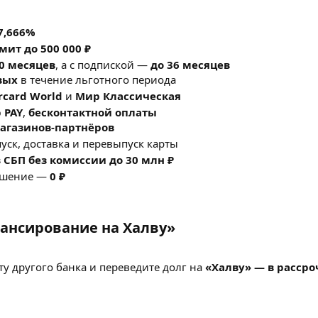
7,666%
ит до 500 000 ₽
10 месяцев
, а с подпиской —
до 36 месяцев
вых
в течение льготного периода
rcard World
и
Мир Классическая
 PAY
,
бесконтактной оплаты
магазинов-партнёров
ск, доставка и перевыпуск карты
з
СБП без комиссии до 30 млн ₽
ашение —
0 ₽
нсирование на Халву»​
у другого банка и переведите долг на
«Халву» — в рассро