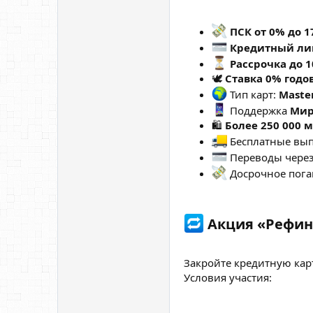
ПСК от 0% до 1
Кредитный лим
Рассрочка до 
🕊
Ставка 0% годо
Тип карт:
Maste
Поддержка
Мир
🛍
Более 250 000 
Бесплатные выпу
Переводы чере
Досрочное пог
Акция «Рефина
Закройте кредитную карт
Условия участия: