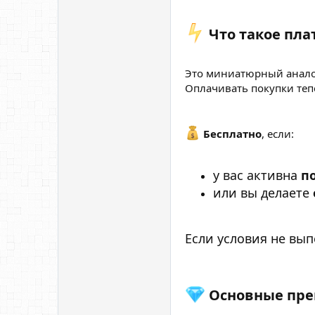
Что такое пла
Это миниатюрный анал
Оплачивать покупки те
Бесплатно
, если:
у вас активна
п
или вы делаете
Если условия не вы
Основные пре