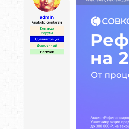
е
ч
м
а
ы
л
admin
а
Anabolic Gontarski
Команда
форума
Администрация
Доверенный
Новичок