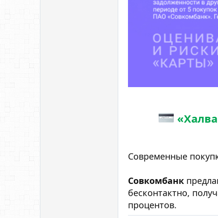
«Халва»
Современные покупк
Совкомбанк
предлаг
бесконтактно, полу
процентов.