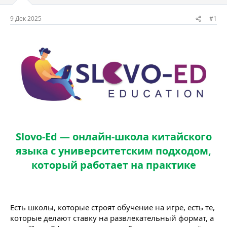
м
а
ы
л
9 Дек 2025
#1
а
Slovo-Ed — онлайн-школа китайского
языка с университетским подходом,
который работает на практике
Есть школы, которые строят обучение на игре, есть те,
которые делают ставку на развлекательный формат, а