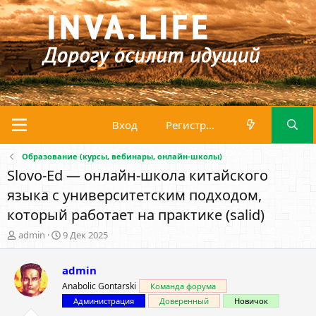
Вход
Регистрация
Образование (курсы, вебинары, онлайн-школы)
Slovo-Ed — онлайн-школа китайского
языка с университетским подходом,
который работает на практике (salid)
А
Д
admin
9 Дек 2025
в
а
т
т
admin
о
а
р
н
Anabolic Gontarski
Команда форума
т
а
Администрация
Доверенный
Новичок
е
ч