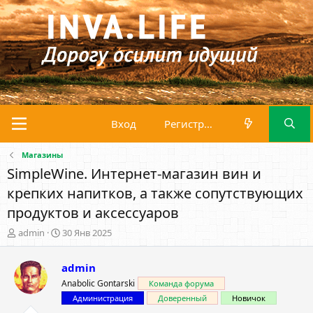
Вход
Регистрация
Магазины
SimpleWine. Интернет-магазин вин и
крепких напитков, а также сопутствующих
продуктов и аксессуаров
А
Д
admin
30 Янв 2025
в
а
т
т
admin
о
а
р
н
Anabolic Gontarski
Команда форума
т
а
Администрация
Доверенный
Новичок
е
ч