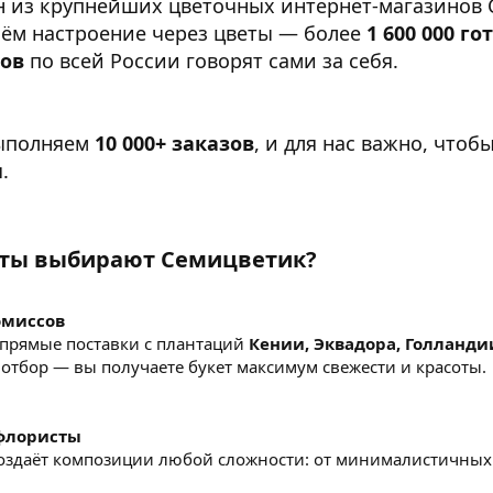
 из крупнейших цветочных интернет-магазинов С
даём настроение через цветы — более
1 600 000 г
тов
по всей России говорят сами за себя.
ыполняем
10 000+ заказов
, и для нас важно, чтоб
.
ты выбирают Семицветик?​
омиссов
прямые поставки с плантаций
Кении, Эквадора, Голланди
отбор — вы получаете букет максимум свежести и красоты.
флористы
оздаёт композиции любой сложности: от минималистичных 