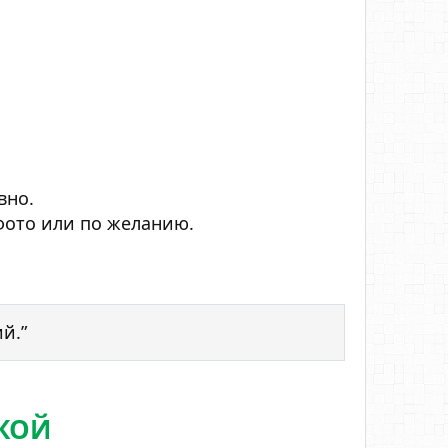
вно.
фото или по желанию.
й.”
ВКОЙ