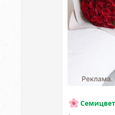
Семицвети