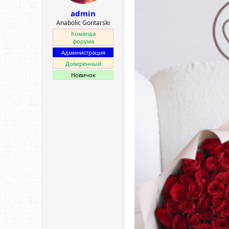
ы
л
admin
а
Anabolic Gontarski
Команда
форума
Администрация
Доверенный
Новичок