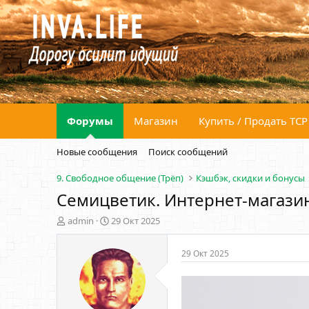
Форумы
Магазин
Купить / Продать ТСР
Новые сообщения
Поиск сообщений
9. Свободное общение (Трёп)
Кэшбэк, скидки и бонусы
Семицветик. Интернет-магазин
А
Д
admin
29 Окт 2025
в
а
т
т
29 Окт 2025
о
а
р
н
т
а
е
ч
м
а