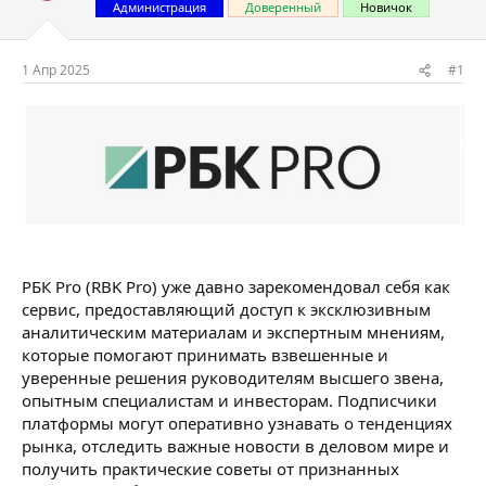
т
а
Администрация
Доверенный
Новичок
е
ч
м
а
ы
л
1 Апр 2025
#1
а
РБК Pro (RBK Pro) уже давно зарекомендовал себя как
сервис, предоставляющий доступ к эксклюзивным
аналитическим материалам и экспертным мнениям,
которые помогают принимать взвешенные и
уверенные решения руководителям высшего звена,
опытным специалистам и инвесторам. Подписчики
платформы могут оперативно узнавать о тенденциях
рынка, отследить важные новости в деловом мире и
получить практические советы от признанных