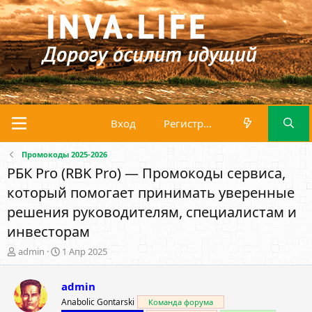
Вход
Регистрация
Промокоды 2025-2026
РБК Pro (RBK Pro) — Промокоды сервиса,
который помогает принимать уверенные
решения руководителям, специалистам и
инвесторам
А
Д
admin
1 Апр 2025
в
а
т
т
admin
о
а
р
н
Anabolic Gontarski
Команда форума