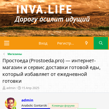
Вход
Регистрация
Магазины
Простоеда (Prostoeda.pro) — интернет-
магазин и сервис доставки готовой еды,
который избавляет от ежедневной
готовки
А
Д
admin
15 Апр 2025
в
а
т
т
admin
о
а
р
н
Anabolic Gontarski
Команда форума