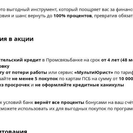
 это выгодный инструмент, который поощряет вас за фина
овия и шанс вернуть до
100% процентов
, превратив обязат
ия в акции​
ительский кредит
в Промсвязьбанке на срок
от 4 лет (48 
овку
у от потери работы
или сервис
«МультиЮрист»
по тари
шайте
не менее 5 покупок
по картам ПСБ на сумму от
10 000
ез просрочек
и
не оформляйте кредитные каникулы
х условий банк
вернёт все проценты
бонусами на ваш счёт
 сможете использовать их для выгодных покупок по програ
тования​