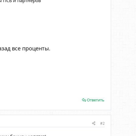
ы ПСБ и партнёров
азад все проценты.
Ответить
#2