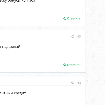
ижу бонусы копятся!
Ответить
#3
нк надёжный.
Ответить
#4
ентный кредит.