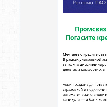
Промсвяз
Погасите кр
Мечтаете о кредите без 
В рамках уникальной а
за то, что дисциплинир
деньгами комфортно, а п
Акция создана для отве
страховкой и подключит
автоматически становите
каникулы — и банк комп