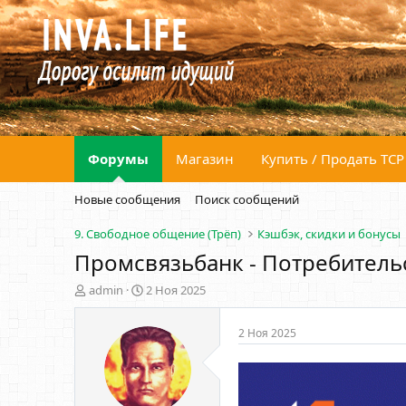
Форумы
Магазин
Купить / Продать ТСР
Новые сообщения
Поиск сообщений
9. Свободное общение (Трёп)
Кэшбэк, скидки и бонусы
Промсвязьбанк - Потребительс
А
Д
admin
2 Ноя 2025
в
а
т
т
2 Ноя 2025
о
а
р
н
т
а
е
ч
м
а