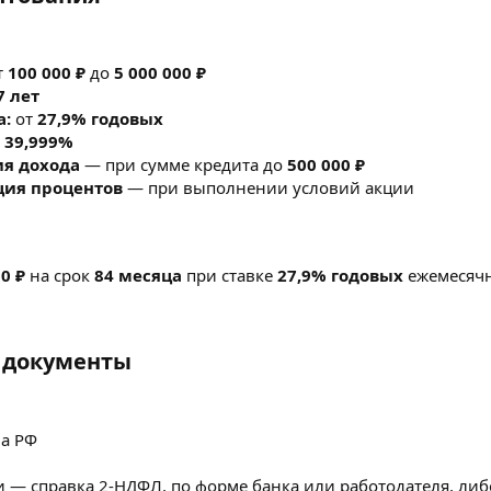
т
100 000 ₽
до
5 000 000 ₽
7 лет
а:
от
27,9% годовых
 39,999%
ия дохода
— при сумме кредита до
500 000 ₽
ция процентов
— при выполнении условий акции
0 ₽
на срок
84 месяца
при ставке
27,9% годовых
ежемесячн
документы​
а РФ
 — справка 2-НДФЛ, по форме банка или работодателя, либо