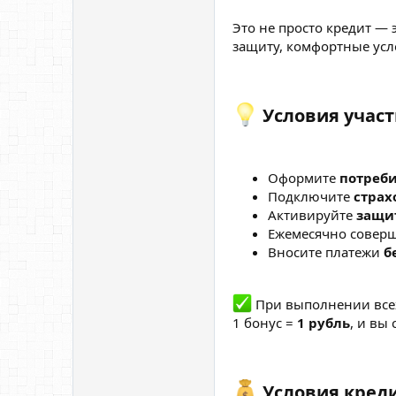
Это не просто кредит —
защиту, комфортные усл
Условия участ
Оформите
потреб
Подключите
страх
Активируйте
защит
Ежемесячно совер
Вносите платежи
б
При выполнении все
1 бонус =
1 рубль
, и вы
Условия креди