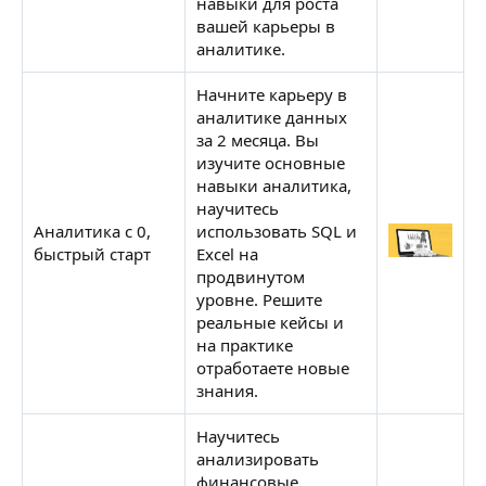
навыки для роста
вашей карьеры в
аналитике.
Начните карьеру в
аналитике данных
за 2 месяца. Вы
изучите основные
навыки аналитика,
научитесь
Аналитика с 0,
использовать SQL и
быстрый старт
Excel на
Н
продвинутом
уровне. Решите
реальные кейсы и
на практике
отработаете новые
знания.
Научитесь
анализировать
финансовые