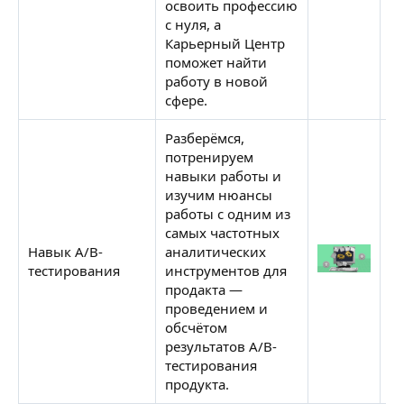
освоить профессию
с нуля, а
Карьерный Центр
поможет найти
работу в новой
сфере.
Разберёмся,
потренируем
навыки работы и
изучим нюансы
работы с одним из
самых частотных
Навык A/B-
аналитических
С
тестирования
инструментов для
Н
продакта —
проведением и
обсчётом
результатов A/B-
тестирования
продукта.