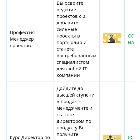
Вы освоите
ведение
проектов с 0,
добавите
сильные
Профессия
проекты в
ССЫ
Менеджер
портфолио и
НА К
проектов
станете
востребованным
специалистом
для любой IT
компании
Дойдите до
высшей ступени
в продакт-
менеджменте и
станьте
директором по
продукту Вы
получите
Курс Директор по
ССЫ