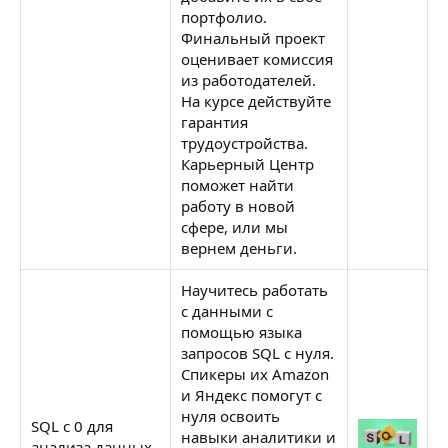
портфолио.
Финальный проект
оценивает комиссия
из работодателей.
На курсе действуйте
гарантия
трудоустройства.
Карьерный Центр
поможет найти
работу в новой
сфере, или мы
вернем деньги.
Научитесь работать
с данными с
помощью языка
запросов SQL с нуля.
Спикеры их Amazon
и Яндекс помогут с
нуля освоить
SQL с 0 для
навыки аналитики и
анализа данных
Н