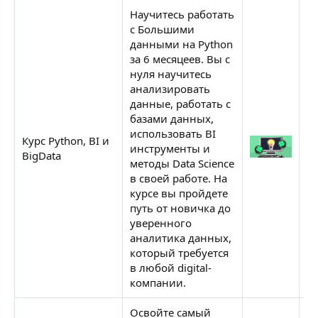
Научитесь работать
с Большими
данными на Python
за 6 месяцеев. Вы с
нуля научитесь
анализировать
данные, работать с
базами данных,
использовать BI
Курс Python, BI и
С
инструменты и
BigData
Н
методы Data Science
в своей работе. На
курсе вы пройдете
путь от новичка до
уверенного
аналитика данных,
который требуется
в любой digital-
компании.
Освойте самый