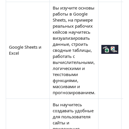
Вы изучите основы
работы в Google
Sheets, на примере
реальных рабочих
кейсов научитесь
визуализировать
данные, строить
Google Sheets и
С
сводные таблицы,
Exсel
Н
работать с
вычислительными,
логическими и
текстовыми
функциями,
массивами и
прогнозированием.
Вы научитесь
создавать удобные
для пользователя
сайты и
приложения,