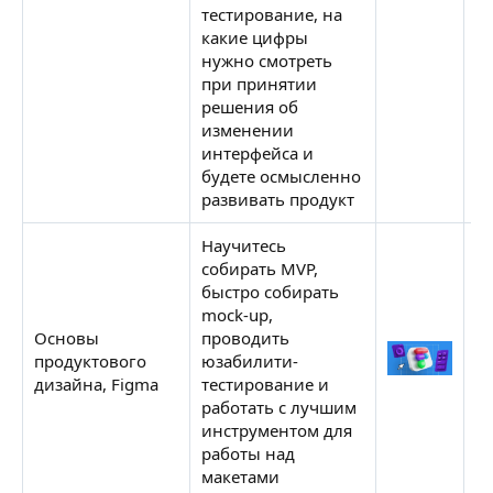
тестирование, на
какие цифры
нужно смотреть
при принятии
решения об
изменении
интерфейса и
будете осмысленно
развивать продукт
Научитесь
собирать MVP,
быстро собирать
mock-up,
Основы
проводить
С
продуктового
юзабилити-
Н
дизайна, Figma
тестирование и
работать с лучшим
инструментом для
работы над
макетами