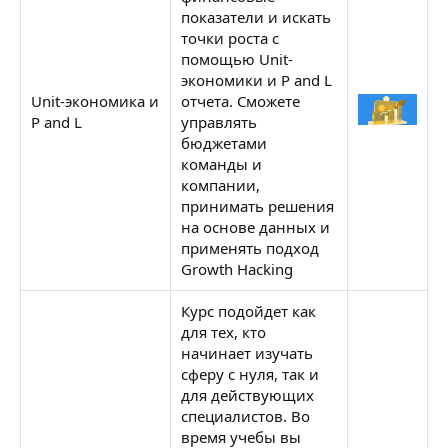
показатели и искать
точки роста с
помощью Unit-
экономики и P and L
Unit-экономика и
отчета. Сможете
P and L
управлять
Н
бюджетами
команды и
компании,
принимать решения
на основе данных и
применять подход
Growth Hacking
Курс подойдет как
для тех, кто
начинает изучать
сферу с нуля, так и
для действующих
специалистов. Во
время учебы вы