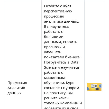
Освойте с нуля
перспективную
профессию
аналитика данных.
Вы научитесь
работать с
большими
данными, строить
прогнозы и
улучшать
показатели бизнеса.
Погрузитесь в Data
Science и научитесь
работать с
машинным
Профессия
обучением. Курс
Аналитик
составлен с упором
Н
данных
на практику. Вы
решите кейсы
топовых компаний и
добавите их в свое