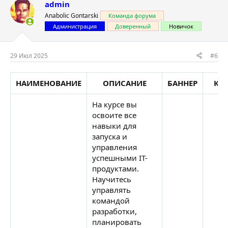
admin
Anabolic Gontarski
Команда форума
Администрация
Доверенный
Новичок
29 Июл 2025
#6
НАИМЕНОВАНИЕ
ОПИСАНИЕ
БАННЕР
КУ
На курсе вы
освоите все
навыки для
запуска и
управления
успешными IT-
продуктами.
Научитесь
управлять
командой
разработки,
планировать