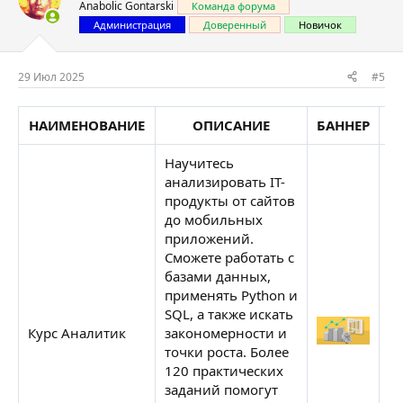
Anabolic Gontarski
Команда форума
Администрация
Доверенный
Новичок
29 Июл 2025
#5
НАИМЕНОВАНИЕ
ОПИСАНИЕ
БАННЕР
Научитесь
анализировать IT-
продукты от сайтов
до мобильных
приложений.
Сможете работать с
базами данных,
применять Python и
SQL, а также искать
С
Курс Аналитик
закономерности и
Н
точки роста. Более
120 практических
заданий помогут