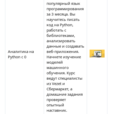
популярный язык
программирования
за 3 месяца. Вы
научитесь писать
код на Python,
работать с
библиотеками,
анализировать
данные и создавать
Аналитика на
веб-приложения.
С
Python c 0
Начнете изучение
Н
моделей
машинного
обучения. Курс
ведут специалисты
из Vezet и
Сбермаркет, а
домашние задания
проверяет
опытный
наставник.