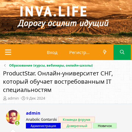
Вход
Регистрация
Образование (курсы, вебинары, онлайн-школы)
ProductStar. Онлайн-университет СНГ,
который обучает востребованным IT
специальностям
А
Д
admin
9 Дек 2024
в
а
т
т
admin
о
а
р
н
Anabolic Gontarski
Команда форума
т
а
Администрация
Доверенный
Новичок
е
ч