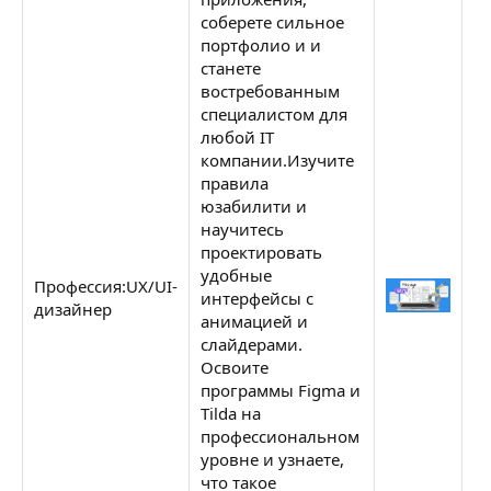
соберете сильное
портфолио и и
станете
востребованным
специалистом для
любой IT
компании.Изучите
правила
юзабилити и
научитесь
проектировать
удобные
Профессия:UX/UI-
С
интерфейсы с
дизайнер
Н
анимацией и
слайдерами.
Освоите
программы Figma и
Tilda на
профессиональном
уровне и узнаете,
что такое