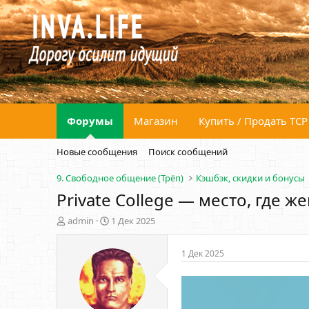
Форумы
Магазин
Купить / Продать ТСР
Новые сообщения
Поиск сообщений
9. Свободное общение (Трёп)
Кэшбэк, скидки и бонусы
Private College — место, где ж
А
Д
admin
1 Дек 2025
в
а
т
т
1 Дек 2025
о
а
р
н
т
а
е
ч
м
а