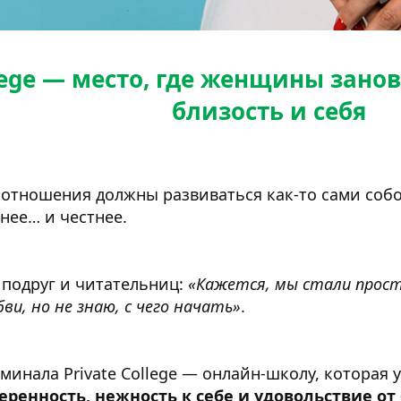
llege — место, где женщины занов
близость и себя
о отношения должны развиваться как-то сами соб
нее… и честнее.
 подруг и читательниц:
«Кажется, мы стали прост
бви, но не знаю, с чего начать»
.
минала Private College — онлайн-школу, которая
веренность, нежность к себе и удовольствие 