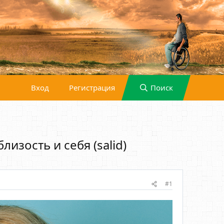
Вход
Регистрация
Поиск
изость и себя (salid)
#1