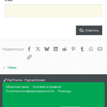
Заголовок 3
18
Tahoma
22
Times New Roman
26
Trebuchet MS
Verdana
Ответить
Facebook
X
Bluesky
LinkedIn
Reddit
Pinterest
Tumblr
WhatsA
Эл
Поделиться:
Ссылка
Т-банк
FlatTheme - PigmentGreen
Обратная связь
Условия и правила
Политика конфиденциальности
Помощь