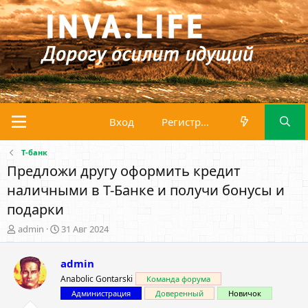
Вход
Регистрация
Т-банк
Предложи другу оформить кредит
наличными в Т-Банке и получи бонусы и
подарки
А
Д
admin
31 Авг 2024
в
а
т
т
admin
о
а
р
н
Anabolic Gontarski
Команда форума
т
а
Администрация
Доверенный
Новичок
е
ч