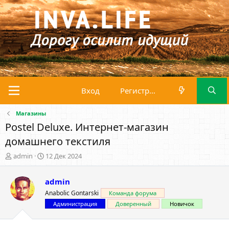
Вход
Регистрация
Магазины
Postel Deluxe. Интернет-магазин
домашнего текстиля
А
Д
admin
12 Дек 2024
в
а
т
т
admin
о
а
р
н
Anabolic Gontarski
Команда форума
т
а
Администрация
Доверенный
Новичок
е
ч
м
а