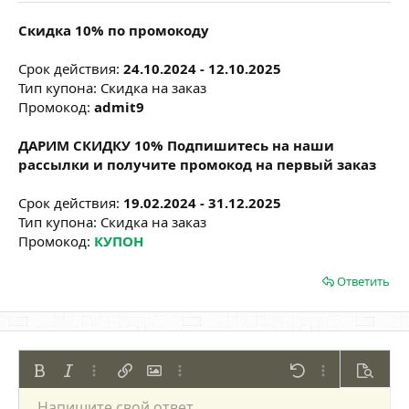
Скидка 10% по промокоду
Срок действия:
24.10.2024 - 12.10.2025
Тип купона: Скидка на заказ
Промокод:
admit9
ДАРИМ СКИДКУ 10% Подпишитесь на наши
рассылки и получите промокод на первый заказ
Срок действия:
19.02.2024 - 31.12.2025
Тип купона: Скидка на заказ
Промокод:
КУПОН
Ответить
Жирный
Курсив
Дополнительно...
Вставить ссылку
Вставить изображение
Дополнительно...
Отменить
Дополнительно
Предпр
Напишите свой ответ...
По левому краю
9
Сохранить черновик
Нумерованный список
Обычный
Arial