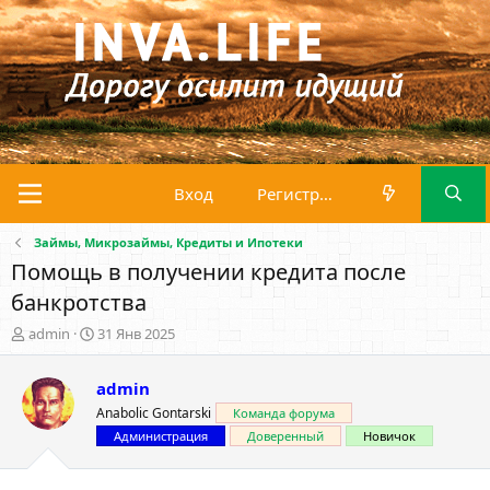
Вход
Регистрация
Займы, Микрозаймы, Кредиты и Ипотеки
Помощь в получении кредита после
банкротства
А
Д
admin
31 Янв 2025
в
а
т
т
admin
о
а
р
н
Anabolic Gontarski
Команда форума
т
а
Администрация
Доверенный
Новичок
е
ч
м
а