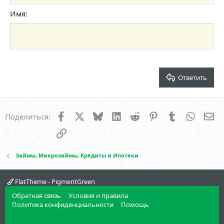
Заголовок 2
15
Georgia
Выравнивание текста
Имя
Уменьшить отступ
Заголовок 3
18
Tahoma
22
Times New Roman
26
Trebuchet MS
Verdana
Ответить
Facebook
X
Bluesky
LinkedIn
Reddit
Pinterest
Tumblr
WhatsA
Эл
Поделиться:
Ссылка
Займы, Микрозаймы, Кредиты и Ипотеки
FlatTheme - PigmentGreen
Обратная связь
Условия и правила
Политика конфиденциальности
Помощь