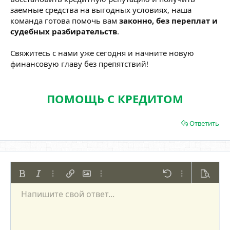
заемные средства на выгодных условиях, наша
команда готова помочь вам
законно, без переплат и
судебных разбирательств
.
Свяжитесь с нами уже сегодня и начните новую
финансовую главу без препятствий!
ПОМОЩЬ С КРЕДИТОМ
Ответить
Жирный
Курсив
Дополнительно...
Вставить ссылку
Вставить изображение
Дополнительно...
Отменить
Дополнительно
Предпр
Напишите свой ответ...
По левому краю
9
Сохранить черновик
Нумерованный список
Обычный
Arial
Размер шрифта
Смайлы
Повторить
Цитата
Переключить режим работы редактора
Цвет текста
Медиа
Удалить форматирование
Шрифт
Вставить таблицу
Черновики
Список
Вставить горизонтальную линию
Выравнивание
Спойлер
Формат параграфа
Код
Зачёркнутый
Подчёркнутый
Однострочный 
Одностроч
10
Удалить черновик
По центру
Book Antiqua
Маркированный список
Заголовок 1
12
Courier New
По правому краю
Увеличить отступ