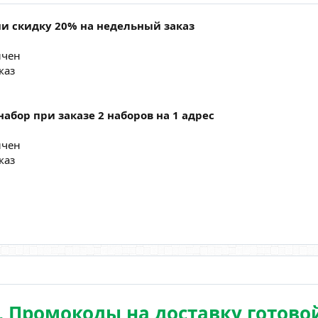
чи cкидку 20% на недельный заказ
ичен
каз
абор при заказе 2 наборов на 1 адрес
ичен
каз
. Промокоды на доставку готово