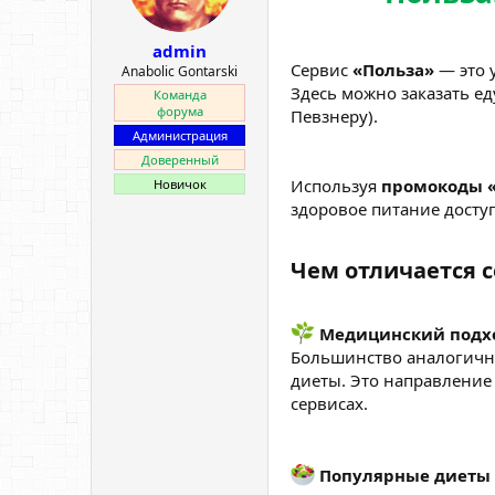
admin
Сервис
«Польза»
— это 
Anabolic Gontarski
Здесь можно заказать ед
Команда
форума
Певзнеру).
Администрация
Доверенный
Используя
промокоды 
Новичок
здоровое питание досту
Чем отличается с
Медицинский подх
Большинство аналогичны
диеты. Это направление 
сервисах.
Популярные диеты