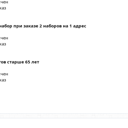
ичен
каз
абор при заказе 2 наборов на 1 адрес
ичен
каз
ов старше 65 лет
ичен
каз