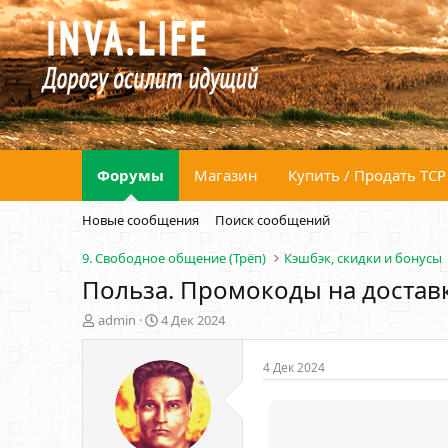
Форумы
Магазин
Купить / Продать ТСР
Новые сообщения
Поиск сообщений
9. Свободное общение (Трёп)
Кэшбэк, скидки и бонусы
Польза. Промокоды на доставк
А
Д
admin
4 Дек 2024
в
а
т
т
4 Дек 2024
о
а
р
н
т
а
е
ч
м
а