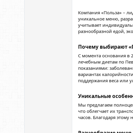
Компания «Польза» – ли
уникальное меню, разра
учитывает индивидуальн
разнообразной едой, эк
Почему выбирают «П
С момента основания в 
лечебным диетам по Пев
показаниями: заболевани
вариантах калорийности
поддержания веса или у
Уникальные особенн
Мы предлагаем полноце
что облегчает их трансп
часов. Благодаря этому
Разнообразие меню​