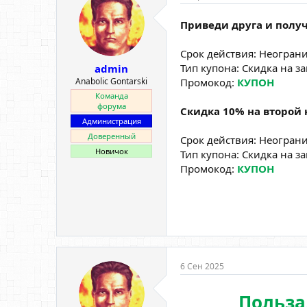
Приведи друга и полу
Срок действия: Неогран
Тип купона: Скидка на за
admin
Anabolic Gontarski
Промокод:
КУПОН
Команда
форума
Скидка 10% на второй н
Администрация
Доверенный
Срок действия: Неогран
Новичок
Тип купона: Скидка на за
Промокод:
КУПОН
6 Сен 2025
Польза