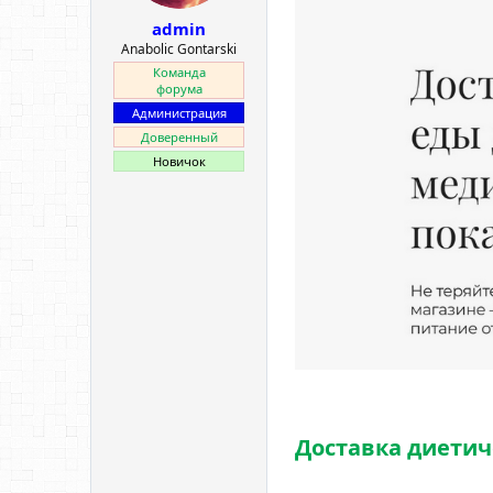
ы
л
admin
а
Anabolic Gontarski
Команда
форума
Администрация
Доверенный
Новичок
Доставка диетич