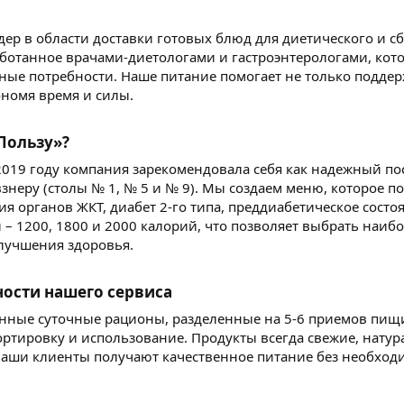
дер в области доставки готовых блюд для диетического и 
ботанное врачами-диетологами и гастроэнтерологами, кото
ые потребности. Наше питание помогает не только поддерж
ономя время и силы.
ользу»?​
2019 году компания зарекомендовала себя как надежный п
знеру (столы № 1, № 5 и № 9). Мы создаем меню, которое 
я органов ЖКТ, диабет 2-го типа, преддиабетическое состо
 – 1200, 1800 и 2000 калорий, что позволяет выбрать наиб
лучшения здоровья.
ости нашего сервиса​
нные суточные рационы, разделенные на 5-6 приемов пищи
ортировку и использование. Продукты всегда свежие, натур
 наши клиенты получают качественное питание без необход