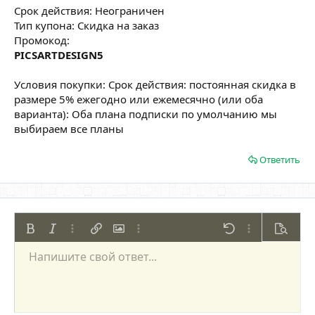
Срок действия: Неограничен
Тип купона: Скидка на заказ
Промокод:
PICSARTDESIGN5
Условия покупки: Срок действия: постоянная скидка в
размере 5% ежегодно или ежемесячно (или оба
варианта): Оба плана подписки по умолчанию мы
выбираем все планы
Ответить
Жирный
Курсив
Дополнительно...
Вставить ссылку
Вставить изображение
Дополнительно...
Отменить
Дополнительно
Предпр
Напишите свой ответ...
По левому краю
9
Сохранить черновик
Нумерованный список
Обычный
Arial
Размер шрифта
Смайлы
Повторить
Цитата
Переключить режим работы редактора
Цвет текста
Медиа
Удалить форматирование
Шрифт
Вставить таблицу
Черновики
Список
Вставить горизонтальную линию
Выравнивание
Спойлер
Формат параграфа
Код
Зачёркнутый
Подчёркнутый
Однострочный 
Одностроч
10
Удалить черновик
По центру
Book Antiqua
Маркированный список
Заголовок 1
12
Courier New
По правому краю
Увеличить отступ
Заголовок 2