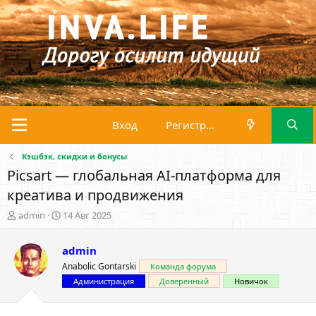
Вход
Регистрация
Кэшбэк, скидки и бонусы
Picsart — глобальная AI-платформа для
креатива и продвижения
А
Д
admin
14 Авг 2025
в
а
т
т
admin
о
а
р
н
Anabolic Gontarski
Команда форума
т
а
Администрация
Доверенный
Новичок
е
ч
м
а