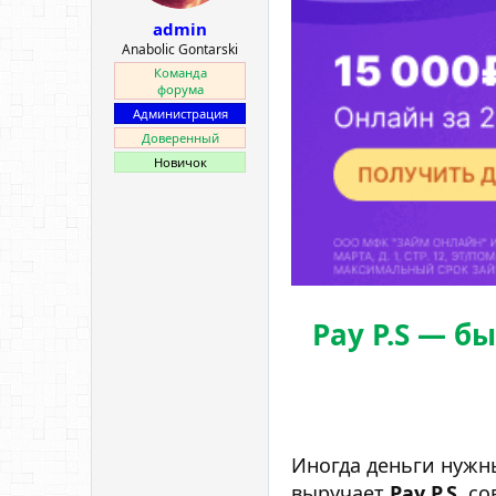
ы
л
admin
а
Anabolic Gontarski
Команда
форума
Администрация
Доверенный
Новичок
Pay P.S — б
Иногда деньги нужны
выручает
Pay P.S
, с