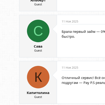
Guest
11 Ноя 2025
С
Брала первый займ — 0%
быстро.
Сава
Guest
11 Ноя 2025
К
Отличный сервис! Всё о
подругам — Pay P.S реал
Капитолина
Guest