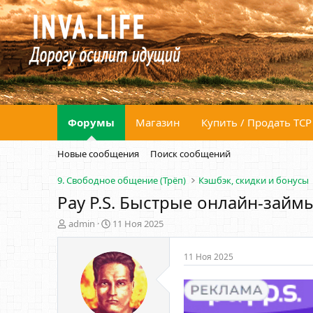
Форумы
Магазин
Купить / Продать ТСР
Новые сообщения
Поиск сообщений
9. Свободное общение (Трёп)
Кэшбэк, скидки и бонусы
Pay P.S. Быстрые онлайн-займы
А
Д
admin
11 Ноя 2025
в
а
т
т
11 Ноя 2025
о
а
р
н
т
а
е
ч
м
а