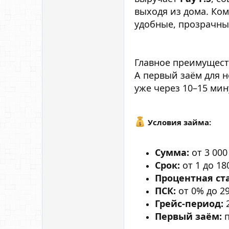
выходя из дома. Ком
удобные, прозрачные
Главное преимущес
А первый заём для 
уже через 10–15 мину
Условия займа:
Сумма:
от 3 000
Срок:
от 1 до 18
Процентная ст
ПСК:
от 0% до 2
Грейс-период:
2
Первый заём:
п