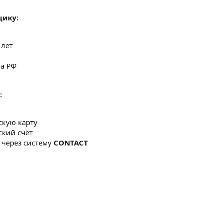
щику:
 лет
а РФ
:
скую карту
ский счёт
через систему
CONTACT