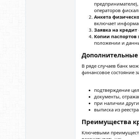
предпринимателе), 
операторов фискал
Анкета физическо
включает информац
Заявка на кредит
Копии паспортов
положении и данны
Дополнительные 
В ряде случаев банк мо
финансовое состояние з
подтверждение цел
документы, отраж
при наличии други
выписка из реестр
Преимущества кр
Ключевыми преимуществ