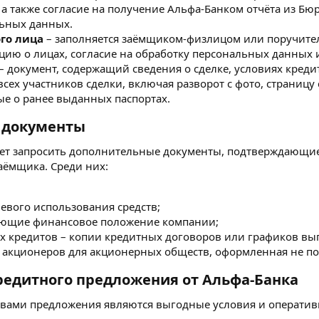
а также согласие на получение Альфа-Банком отчёта из Бю
ьных данных.
го лица
– заполняется заёмщиком-физлицом или поручителя
ию о лицах, согласие на обработку персональных данных и
– документ, содержащий сведения о сделке, условиях кредит
всех участников сделки, включая разворот с фото, страниц
е о ранее выданных паспортах.
документы​
жет запросить дополнительные документы, подтверждающие
аёмщика. Среди них:
евого использования средств;
ающие финансовое положение компании;
х кредитов – копии кредитных договоров или графиков вы
а акционеров для акционерных обществ, оформленная не поз
едитного предложения от Альфа-Банка​
ами предложения являются выгодные условия и оперативн