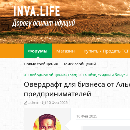
Форумы
Магазин
Купить / Продать ТСР
Новые сообщения
Поиск сообщений
9. Свободное общение (Трёп)
Кэшбэк, скидки и бонусы
Овердрафт для бизнеса от Аль
предпринимателей
А
Д
admin
10 Фев 2025
в
а
т
т
10 Фев 2025
о
а
р
н
т
а