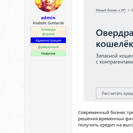
е
ч
м
а
ы
л
admin
а
Anabolic Gontarski
Команда
форума
Администрация
Доверенный
Новичок
Современный бизнес тре
решения временных фин
получить кредит на выг