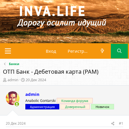
Вход
Регистрация
Банки
ОТП Банк - Дебетовая карта (PAM)
А
Д
admin
20 Дек 2024
в
а
т
т
admin
о
а
р
н
Anabolic Gontarski
Команда форума
т
а
Администрация
Доверенный
Новичок
е
ч
м
а
ы
л
20 Дек 2024
#1
а