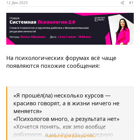
ы
л
12 Дек 2025
#1
а
На психологических форумах всё чаще
появляются похожие сообщения:
«Я прошёл(ла) несколько курсов —
красиво говорят, а в жизни ничего не
меняется»
«Психологов много, а результата нет»
«Хочется понять,
как это вообще
работает
, а не слушать очередную
Нажмите для раскрытия...