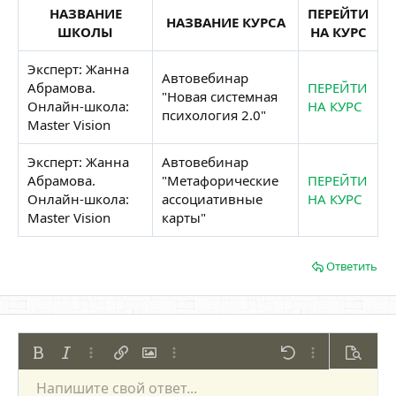
НАЗВАНИЕ
ПЕРЕЙТИ
НАЗВАНИЕ КУРСА
ШКОЛЫ
НА КУРС
Эксперт: Жанна
Автовебинар
Абрамова.
ПЕРЕЙТИ
"Новая системная
Онлайн-школа:
НА КУРС
психология 2.0"
Master Vision
Эксперт: Жанна
Автовебинар
Абрамова.
"Метафорические
ПЕРЕЙТИ
Онлайн-школа:
ассоциативные
НА КУРС
Master Vision
карты"
Ответить
Жирный
Курсив
Дополнительно...
Вставить ссылку
Вставить изображение
Дополнительно...
Отменить
Дополнительно
Предпр
Напишите свой ответ...
По левому краю
9
Сохранить черновик
Нумерованный список
Обычный
Arial
Размер шрифта
Смайлы
Повторить
Цитата
Переключить режим работы редактора
Цвет текста
Медиа
Удалить форматирование
Шрифт
Вставить таблицу
Черновики
Список
Вставить горизонтальную линию
Выравнивание
Спойлер
Формат параграфа
Код
Зачёркнутый
Подчёркнутый
Однострочный 
Одностроч