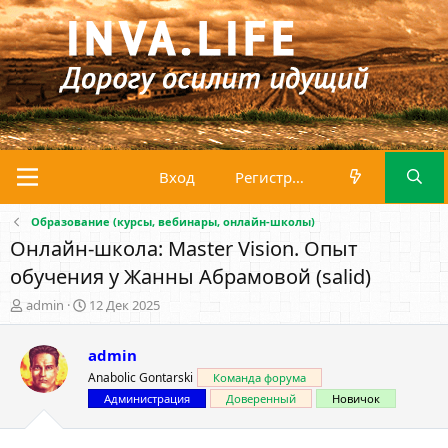
Вход
Регистрация
Образование (курсы, вебинары, онлайн-школы)
Онлайн-школа: Master Vision. Опыт
обучения у Жанны Абрамовой (salid)
А
Д
admin
12 Дек 2025
в
а
т
т
admin
о
а
р
н
Anabolic Gontarski
Команда форума
т
а
Администрация
Доверенный
Новичок
е
ч
м
а