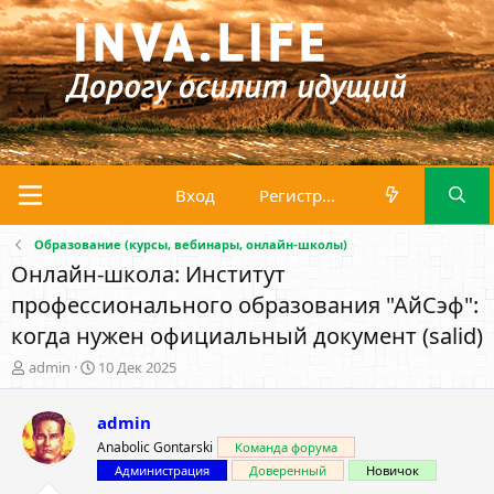
Вход
Регистрация
Образование (курсы, вебинары, онлайн-школы)
Онлайн-школа: Институт
профессионального образования "АйСэф":
когда нужен официальный документ (salid)
А
Д
admin
10 Дек 2025
в
а
т
т
admin
о
а
р
н
Anabolic Gontarski
Команда форума
т
а
Администрация
Доверенный
Новичок
е
ч