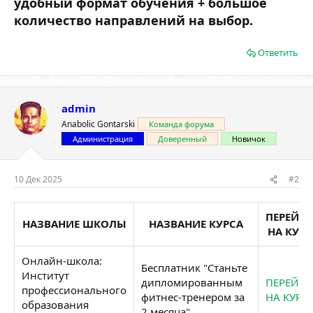
удобный формат обучения + большое
количество направлений на выбор.
Ответить
admin
Anabolic Gontarski
Команда форума
Администрация
Доверенный
Новичок
10 Дек 2025
#2
ПЕРЕЙТ
НАЗВАНИЕ ШКОЛЫ
НАЗВАНИЕ КУРСА
НА КУРС
Онлайн-школа:
Бесплатник "Станьте
Институт
дипломированным
ПЕРЕЙТИ
профессионального
фитнес-тренером за
НА КУРС
образования
2 месяца"​