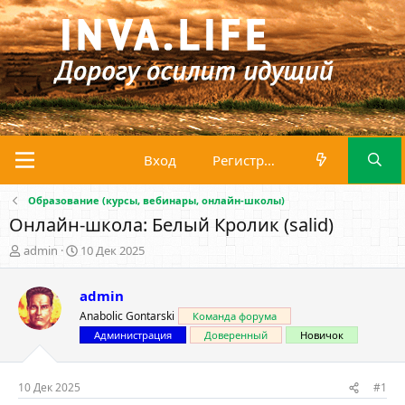
Вход
Регистрация
Образование (курсы, вебинары, онлайн-школы)
Онлайн-школа: Белый Кролик (salid)
А
Д
admin
10 Дек 2025
в
а
т
т
admin
о
а
р
н
Anabolic Gontarski
Команда форума
т
а
Администрация
Доверенный
Новичок
е
ч
м
а
ы
л
10 Дек 2025
#1
а