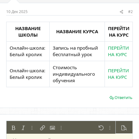
10 Дек 2025
#2
НАЗВАНИЕ
ПЕРЕЙТИ
НАЗВАНИЕ КУРСА
ШКОЛЫ
НА КУРС
Онлайн-школа:
Запись на пробный
ПЕРЕЙТИ
Белый кролик
бесплатный урок
НА КУРС
Стоимость
Онлайн-школа:
ПЕРЕЙТИ
индивидуального
Белый кролик
НА КУРС
обучения
Ответить
Жирный
Курсив
Дополнительно...
Вставить ссылку
Вставить изображение
Дополнительно...
Отменить
Дополнительно
Предпр