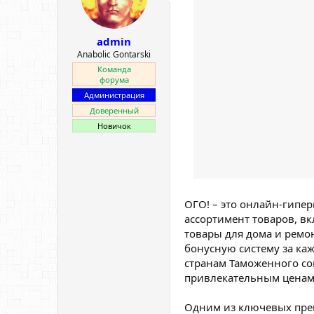
е
ч
м
а
ы
л
admin
а
Anabolic Gontarski
Команда
форума
Администрация
Доверенный
Новичок
ОГО! – это онлайн-гипер
ассортимент товаров, в
товары для дома и ремо
бонусную систему за ка
странам Таможенного со
привлекательным ценам
Одним из ключевых пре