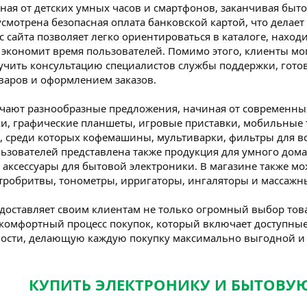
ная от детских умных часов и смартфонов, заканчивая быто
усмотрена безопасная оплата банковской картой, что делае
сайта позволяет легко ориентироваться в каталоге, нахо
о экономит время пользователей. Помимо этого, клиенты м
лучить консультацию специалистов службы поддержки, гот
варов и оформлением заказов.
чают разнообразные предложения, начиная от современных
и, графические планшеты, игровые приставки, мобильные 
 среди которых кофемашины, мультиварки, фильтры для в
ользователей представлена также продукция для умного дом
и аксессуары для бытовой электроники. В магазине также м
ктробритвы, тонометры, ирригаторы, ингаляторы и массажны
едоставляет своим клиентам не только огромный выбор това
 комфортный процесс покупок, который включает доступны
ности, делающую каждую покупку максимально выгодной и
КУПИТЬ ЭЛЕКТРОНИКУ И БЫТОВУ