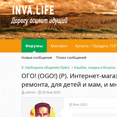
Форумы
Магазин
Купить / Продать ТСР
Новые сообщения
Поиск сообщений
9. Свободное общение (Трёп)
Кэшбэк, скидки и бонусы
ОГО! (OGO!) (P). Интернет-маг
ремонта, для детей и мам, и м
А
Д
admin
30 Янв 2025
в
а
т
т
30 Янв 2025
о
а
р
н
т
а