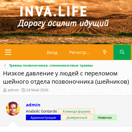
Вход
Регистрация
Травмы позвоночника, спинномозговые травмы
Низкое давление у людей с переломом
шейного отдела позвоночника (шейников)
А
Д
admin
24 Май 2026
в
а
т
т
admin
о
а
р
н
Anabolic Gontarski
Команда форума
т
а
Администрация
Доверенный
Новичок
е
ч
м
а