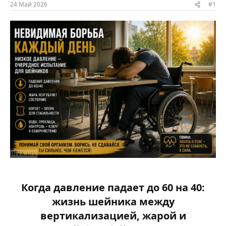
ы
л
24 Май 2026
#1
а
Когда давление падает до 60 на 40:
жизнь шейника между
вертикализацией, жарой и