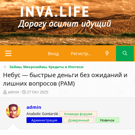
Вход
Регистрация
Займы, Микрозаймы, Кредиты и Ипотеки
Небус — быстрые деньги без ожиданий и
лишних вопросов (PAM)
А
Д
admin
27 Окт 2025
в
а
т
т
admin
о
а
р
н
Anabolic Gontarski
Команда форума
т
а
Администрация
Доверенный
Новичок
е
ч
м
а