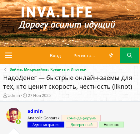
Вход
Регистрация
Займы, Микрозаймы, Кредиты и Ипотеки
НадоДенег — быстрые онлайн-заёмы для
тех, кто ценит скорость, честность (liknot)
А
Д
admin
27 Ноя 2025
в
а
т
т
admin
о
а
р
н
Anabolic Gontarski
Команда форума
т
а
Администрация
Доверенный
Новичок
е
ч
м
а