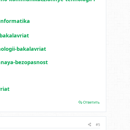
-informatika
-bakalavriat
ologii-bakalavriat
onnaya-bezopasnost
riat
Ответить
#5