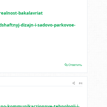
realnost-bakalavriat
dshaftnyj-dizajn-i-sadovo-parkovoe-
Ответить
#4
onno-kommunikaczionnye-tehnologii-i-