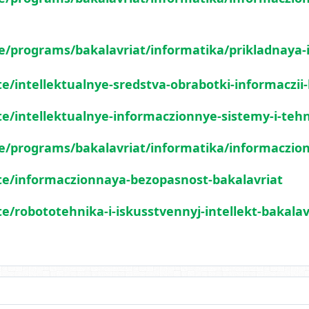
ute/programs/bakalavriat/informatika/prikladnaya
te/intellektualnye-sredstva-obrabotki-informaczii
te/intellektualnye-informaczionnye-sistemy-i-tehn
ute/programs/bakalavriat/informatika/informaczi
ute/informaczionnaya-bezopasnost-bakalavriat
te/robototehnika-i-iskusstvennyj-intellekt-bakalav