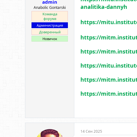
admin
analitika-dannyh
Anabolic Gontarski
Команда
форума
https://mitu.instit
Администрация
Доверенный
https://mitm.institu
Новичок
https://mitm.institu
https://mitu.instit
https://mitm.instit
https://mitm.institu
14 Сен 2025