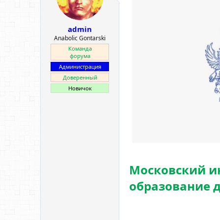
е
ч
м
а
ы
л
admin
а
Anabolic Gontarski
Команда
форума
Администрация
Доверенный
Новичок
Московский ин
образование 