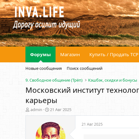
Форумы
Магазин
Купить / Продать ТСР
Новые сообщения
Поиск сообщений
9. Свободное общение (Трёп)
Кэшбэк, скидки и бонусы
Московский институт техноло
карьеры
А
Д
admin
21 Авг 2025
в
а
т
т
21 Авг 2025
о
а
р
н
т
а