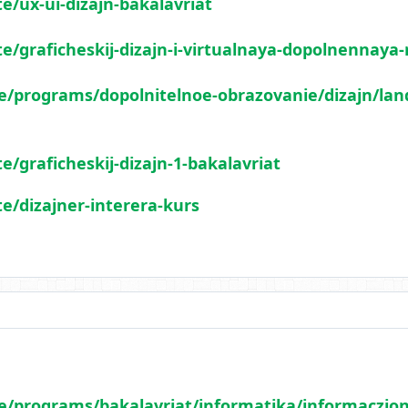
te/ux-ui-dizajn-bakalavriat
te/graficheskij-dizajn-i-virtualnaya-dopolnennaya-
te/programs/dopolnitelnoe-obrazovanie/dizajn/lan
e/graficheskij-dizajn-1-bakalavriat
te/dizajner-interera-kurs
ute/programs/bakalavriat/informatika/informaczi