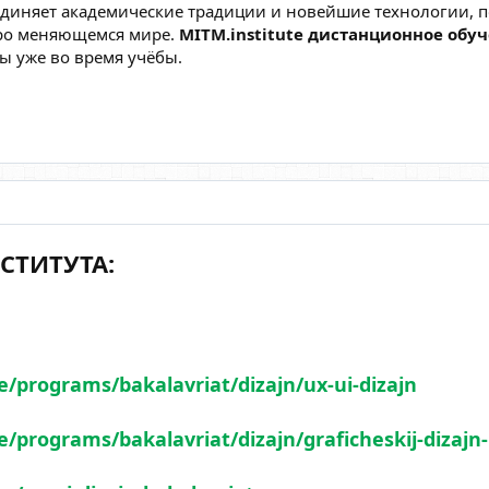
единяет академические традиции и новейшие технологии, 
тро меняющемся мире.
MITM.institute дистанционное обу
ы уже во время учёбы.
СТИТУТА:
te/programs/bakalavriat/dizajn/ux-ui-dizajn
te/programs/bakalavriat/dizajn/graficheskij-dizajn