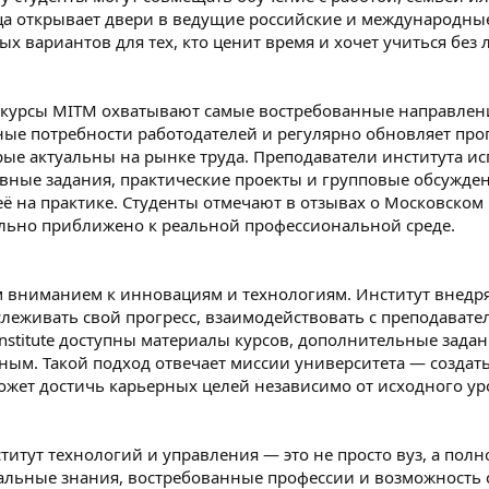
ца открывает двери в ведущие российские и международны
х вариантов для тех, кто ценит время и хочет учиться бе
курсы MITM охватывают самые востребованные направлени
ные потребности работодателей и регулярно обновляет про
рые актуальны на рынке труда. Преподаватели института 
ные задания, практические проекты и групповые обсуждени
её на практике. Студенты отмечают в отзывах о Московском
льно приближено к реальной профессиональной среде.
 вниманием к инновациям и технологиям. Институт внедр
леживать свой прогресс, взаимодействовать с преподавате
nstitute доступны материалы курсов, дополнительные задан
ым. Такой подход отвечает миссии университета — создать
ожет достичь карьерных целей независимо от исходного ур
итут технологий и управления — это не просто вуз, а полно
альные знания, востребованные профессии и возможность