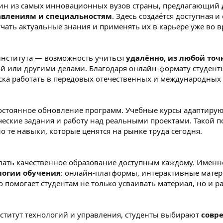
ин из самых инновационных вузов страны, предлагающий
авлениям и специальностям
. Здесь создаётся доступная 
чать актуальные знания и применять их в карьере уже во в
института — возможность учиться
удалённо, из любой точ
ой или другими делами. Благодаря онлайн-формату студен
ска работать в передовых отечественных и международных
постоянное обновление программ. Учебные курсы адаптируют
ческие задания и работу над реальными проектами. Такой 
 те навыки, которые ценятся на рынке труда сегодня.
лать качественное образование доступным каждому. Именн
логии обучения
: онлайн-платформы, интерактивные мате
о помогает студентам не только усваивать материал, но и 
ститут технологий и управления, студенты выбирают
совр