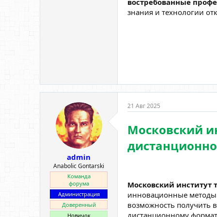
востребованные профе
знания и технологии от
21 Авг 2025
Московский ин
дистанционно
admin
Anabolic Gontarski
Команда
Московский институт т
форума
инновационные методы п
Администрация
возможность получить в
Доверенный
дистанционному формату
Новичок